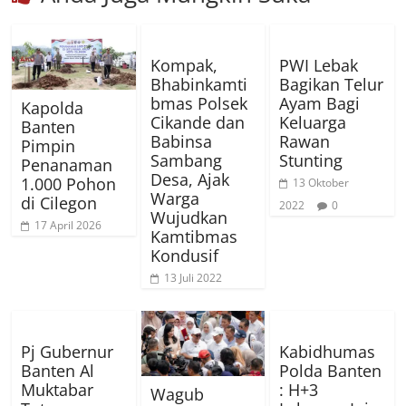
Kompak,
PWI Lebak
Bhabinkamti
Bagikan Telur
bmas Polsek
Ayam Bagi
Kapolda
Cikande dan
Keluarga
Banten
Babinsa
Rawan
Pimpin
Sambang
Stunting
Penanaman
Desa, Ajak
1.000 Pohon
13 Oktober
Warga
di Cilegon
2022
0
Wujudkan
17 April 2026
Kamtibmas
Kondusif
13 Juli 2022
Pj Gubernur
Kabidhumas
Banten Al
Polda Banten
Muktabar
: H+3
Wagub