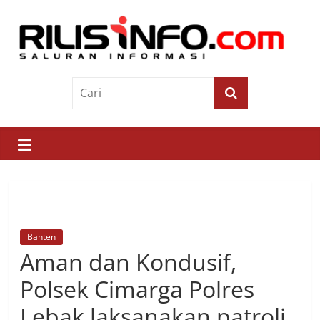
Skip
to
content
Rilis
Info
Saluran
Informasi
Banten
Aman dan Kondusif,
Polsek Cimarga Polres
Lebak laksanakan patroli