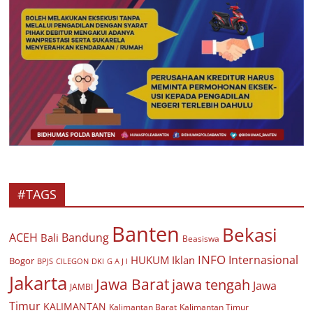
#TAGS
Banten
Bekasi
ACEH
Bandung
Bali
Beasiswa
INFO
Internasional
HUKUM
Iklan
Bogor
BPJS
CILEGON
G A J I
DKI
Jakarta
Jawa Barat
jawa tengah
Jawa
JAMBI
Timur
KALIMANTAN
Kalimantan Barat
Kalimantan Timur