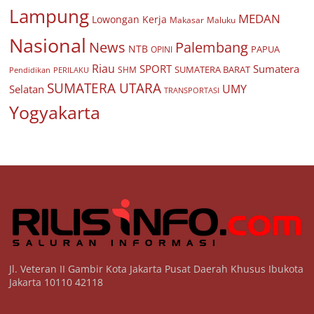
Lampung
MEDAN
Lowongan Kerja
Makasar
Maluku
Nasional
Palembang
News
NTB
PAPUA
OPINI
Riau
SPORT
Sumatera
SUMATERA BARAT
Pendidikan
PERILAKU
SHM
SUMATERA UTARA
UMY
Selatan
TRANSPORTASI
Yogyakarta
Jl. Veteran II Gambir Kota Jakarta Pusat Daerah Khusus Ibukota
Jakarta 10110 42118