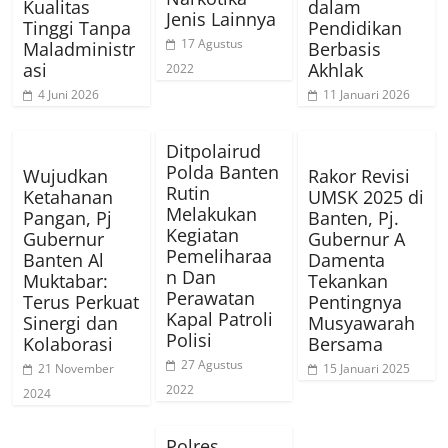
Kualitas
dalam
Jenis Lainnya
Tinggi Tanpa
Pendidikan
17 Agustus
Maladministr
Berbasis
asi
Akhlak
2022
4 Juni 2026
11 Januari 2026
Ditpolairud
Polda Banten
Wujudkan
Rakor Revisi
Rutin
Ketahanan
UMSK 2025 di
Melakukan
Pangan, Pj
Banten, Pj.
Kegiatan
Gubernur
Gubernur A
Pemeliharaa
Banten Al
Damenta
n Dan
Muktabar:
Tekankan
Perawatan
Terus Perkuat
Pentingnya
Kapal Patroli
Sinergi dan
Musyawarah
Polisi
Kolaborasi
Bersama
27 Agustus
21 November
15 Januari 2025
2022
2024
Polres