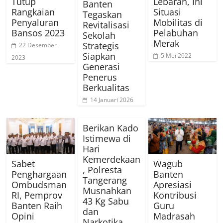
Tutup
Lebaran, Ini
Banten
Rangkaian
Situasi
Tegaskan
Penyaluran
Mobilitas di
Revitalisasi
Bansos 2023
Pelabuhan
Sekolah
Merak
Strategis
22 Desember
Siapkan
5 Mei 2022
2023
Generasi
Penerus
Berkualitas
14 Januari 2026
Berikan Kado
Istimewa di
Hari
Kemerdekaan
Sabet
Wagub
, Polresta
Penghargaan
Banten
Tangerang
Ombudsman
Apresiasi
Musnahkan
RI, Pemprov
Kontribusi
43 Kg Sabu
Banten Raih
Guru
dan
Opini
Madrasah
Narkotika