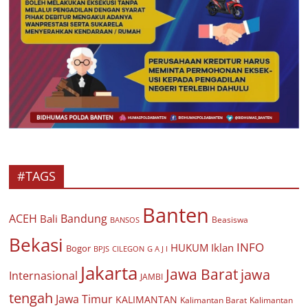
#TAGS
Banten
ACEH
Bandung
Bali
Beasiswa
BANSOS
Bekasi
INFO
HUKUM
Iklan
Bogor
BPJS
CILEGON
G A J I
Jakarta
Jawa Barat
jawa
Internasional
JAMBI
tengah
Jawa Timur
KALIMANTAN
Kalimantan Barat
Kalimantan