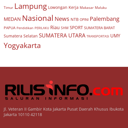
Lampung
Lowongan Kerja
Timur
Makasar
Maluku
Nasional
Palembang
News
MEDAN
NTB
OPINI
Riau
SPORT
PAPUA
SUMATERA BARAT
Pendidikan
PERILAKU
SHM
SUMATERA UTARA
UMY
Sumatera Selatan
TRANSPORTASI
Yogyakarta
Jl. Veteran II Gambir Kota Jakarta Pusat Daerah Khusus Ibukota
Jakarta 10110 42118