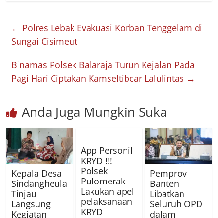
←
Polres Lebak Evakuasi Korban Tenggelam di
Sungai Cisimeut
Binamas Polsek Balaraja Turun Kejalan Pada
Pagi Hari Ciptakan Kamseltibcar Lalulintas
→
Anda Juga Mungkin Suka
App Personil
KRYD !!!
Polsek
Kepala Desa
Pemprov
Pulomerak
Sindangheula
Banten
Lakukan apel
Tinjau
Libatkan
pelaksanaan
Langsung
Seluruh OPD
KRYD
Kegiatan
dalam