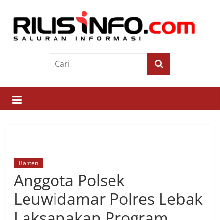
Skip
to
content
Rilis
Info
Saluran
Informasi
Banten
Anggota Polsek
Leuwidamar Polres Lebak
Laksanakan Program