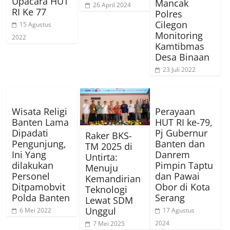
Upacara HUT
Mancak
26 April 2024
RI Ke 77
Polres
Cilegon
15 Agustus
Monitoring
2022
Kamtibmas
Desa Binaan
23 Juli 2022
Wisata Religi
Perayaan
Banten Lama
HUT RI ke-79,
Dipadati
Pj Gubernur
Raker BKS-
Pengunjung,
Banten dan
TM 2025 di
Ini Yang
Danrem
Untirta:
dilakukan
Pimpin Taptu
Menuju
Personel
dan Pawai
Kemandirian
Ditpamobvit
Obor di Kota
Teknologi
Polda Banten
Serang
Lewat SDM
Unggul
6 Mei 2022
17 Agustus
2024
7 Mei 2025