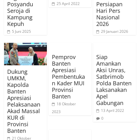
Posyandu
Persiapan
25 April 2022
Seroja di
Hari Pers
Kampung
Nasional
Kepuh
2026
5 Juni 2025
29 Januari 2026
Pemprov
Siap
Banten
Amankan
Apresiasi
Aksi Unras,
Dukung
Pembentuka
Satbrimob
UMKM,
n Kader MUI
Polda Banten
Kapolda
Provinsi
Laksanakan
Banten
Banten
Apel
Apresiasi
Gabungan
Pelaksanaan
18 Oktober
Akad Massal
13 April 2022
2023
KUR di
0
Provinsi
Banten
21 Oktober