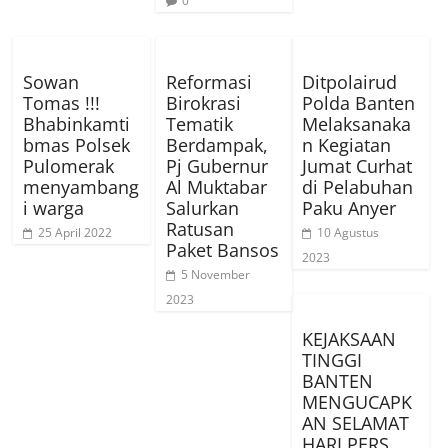
0
Sowan
Reformasi
Ditpolairud
Tomas !!!
Birokrasi
Polda Banten
Bhabinkamti
Tematik
Melaksanaka
bmas Polsek
Berdampak,
n Kegiatan
Pulomerak
Pj Gubernur
Jumat Curhat
menyambang
Al Muktabar
di Pelabuhan
i warga
Salurkan
Paku Anyer
Ratusan
25 April 2022
10 Agustus
Paket Bansos
2023
5 November
2023
KEJAKSAAN
TINGGI
BANTEN
MENGUCAPK
AN SELAMAT
HARI PERS