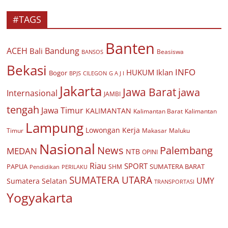
#TAGS
Banten
ACEH
Bandung
Bali
Beasiswa
BANSOS
Bekasi
INFO
HUKUM
Iklan
Bogor
BPJS
CILEGON
G A J I
Jakarta
Jawa Barat
jawa
Internasional
JAMBI
tengah
Jawa Timur
KALIMANTAN
Kalimantan Barat
Kalimantan
Lampung
Lowongan Kerja
Timur
Makasar
Maluku
Nasional
Palembang
News
MEDAN
NTB
OPINI
Riau
SPORT
PAPUA
SUMATERA BARAT
Pendidikan
PERILAKU
SHM
SUMATERA UTARA
UMY
Sumatera Selatan
TRANSPORTASI
Yogyakarta