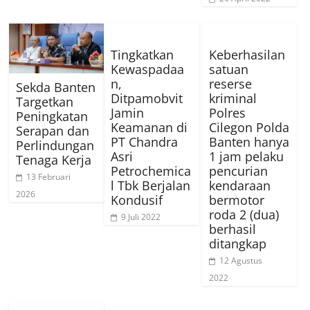
Tingkatkan
Keberhasilan
Kewaspadaa
satuan
n,
reserse
Sekda Banten
Ditpamobvit
kriminal
Targetkan
Jamin
Polres
Peningkatan
Keamanan di
Cilegon Polda
Serapan dan
PT Chandra
Banten hanya
Perlindungan
Asri
1 jam pelaku
Tenaga Kerja
Petrochemica
pencurian
13 Februari
l Tbk Berjalan
kendaraan
2026
Kondusif
bermotor
roda 2 (dua)
9 Juli 2022
berhasil
ditangkap
12 Agustus
2022