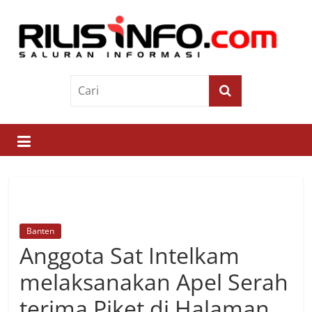
Skip
to
content
Rilis
Info
Saluran
Informasi
Banten
Anggota Sat Intelkam
melaksanakan Apel Serah
terima Piket di Halaman