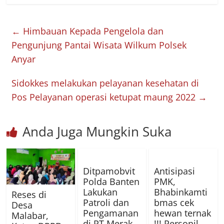
←
Himbauan Kepada Pengelola dan
Pengunjung Pantai Wisata Wilkum Polsek
Anyar
Sidokkes melakukan pelayanan kesehatan di
Pos Pelayanan operasi ketupat maung 2022
→
Anda Juga Mungkin Suka
Ditpamobvit
Antisipasi
Polda Banten
PMK,
Lakukan
Bhabinkamti
Reses di
Patroli dan
bmas cek
Desa
Pengamanan
hewan ternak
Malabar,
di PT Merak
!!! Personil