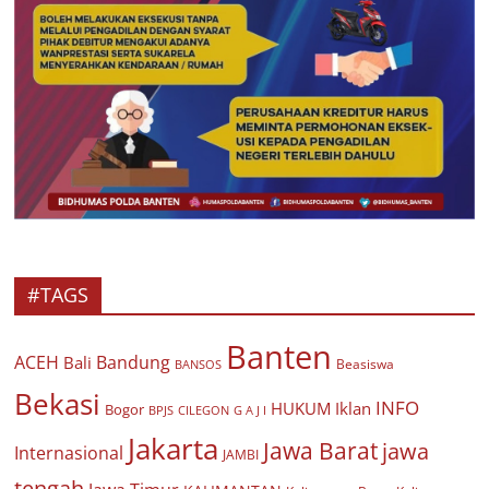
#TAGS
Banten
ACEH
Bandung
Bali
Beasiswa
BANSOS
Bekasi
INFO
HUKUM
Iklan
Bogor
BPJS
CILEGON
G A J I
Jakarta
Jawa Barat
jawa
Internasional
JAMBI
tengah