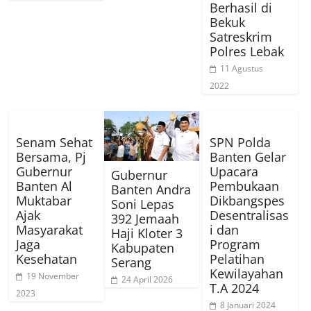
Berhasil di
Bekuk
Satreskrim
Polres Lebak
11 Agustus
2022
Senam Sehat
SPN Polda
Bersama, Pj
Banten Gelar
Gubernur
Upacara
Gubernur
Banten Al
Pembukaan
Banten Andra
Muktabar
Dikbangspes
Soni Lepas
Ajak
Desentralisas
392 Jemaah
Masyarakat
i dan
Haji Kloter 3
Jaga
Program
Kabupaten
Kesehatan
Pelatihan
Serang
Kewilayahan
19 November
24 April 2026
T.A 2024
2023
8 Januari 2024