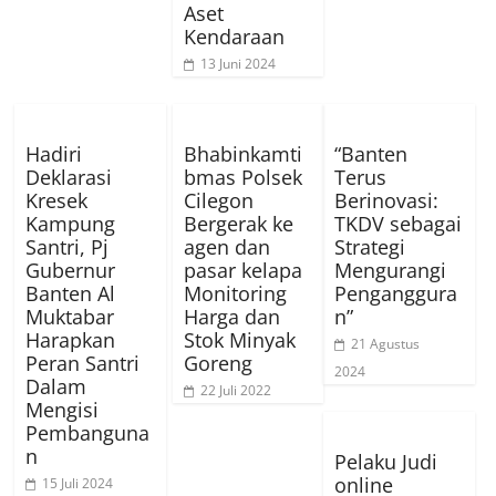
Aset
Kendaraan
13 Juni 2024
Hadiri
Bhabinkamti
“Banten
Deklarasi
bmas Polsek
Terus
Kresek
Cilegon
Berinovasi:
Kampung
Bergerak ke
TKDV sebagai
Santri, Pj
agen dan
Strategi
Gubernur
pasar kelapa
Mengurangi
Banten Al
Monitoring
Penganggura
Muktabar
Harga dan
n”
Harapkan
Stok Minyak
21 Agustus
Peran Santri
Goreng
2024
Dalam
22 Juli 2022
Mengisi
Pembanguna
n
Pelaku Judi
online
15 Juli 2024