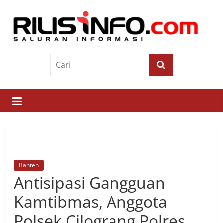
Skip
to
content
Rilis
Info
Saluran
Informasi
Banten
Antisipasi Gangguan
Kamtibmas, Anggota
Polsek Cilograng Polres