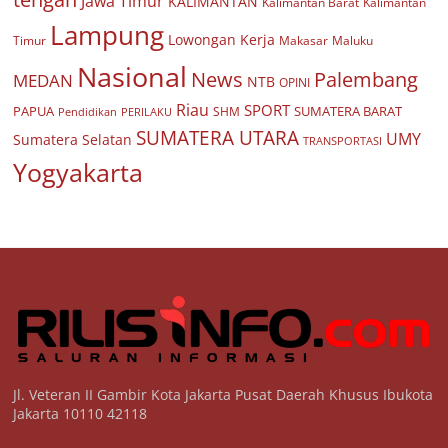
Jawa Timur
KALIMANTAN
Kalimantan Barat
Kalimantan
Lampung
Lowongan Kerja
Timur
Makasar
Maluku
Nasional
Palembang
News
MEDAN
NTB
OPINI
Riau
SPORT
PAPUA
SUMATERA BARAT
Pendidikan
PERILAKU
SHM
SUMATERA UTARA
UMY
Sumatera Selatan
TRANSPORTASI
Yogyakarta
Jl. Veteran II Gambir Kota Jakarta Pusat Daerah Khusus Ibukota
Jakarta 10110 42118