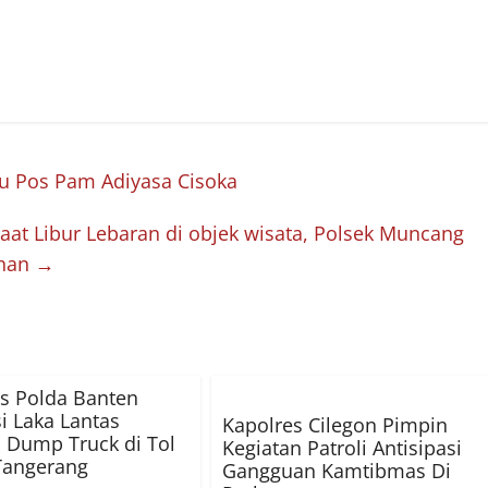
u Pos Pam Adiyasa Cisoka
at Libur Lebaran di objek wisata, Polsek Muncang
anan
→
as Polda Banten
i Laka Lantas
Kapolres Cilegon Pimpin
 Dump Truck di Tol
Kegiatan Patroli Antisipasi
Tangerang
Gangguan Kamtibmas Di