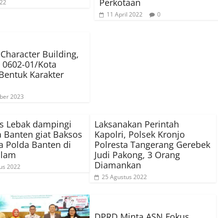
Perkotaan
022
11 April 2022
0
 Character Building,
 0602-01/Kota
Bentuk Karakter
ber 2023
s Lebak dampingi
Laksanakan Perintah
 Banten giat Baksos
Kapolri, Polsek Kronjo
 Polda Banten di
Polresta Tangerang Gerebek
lam
Judi Pakong, 3 Orang
Diamankan
us 2022
25 Agustus 2022
DPRD Minta ASN Fokus