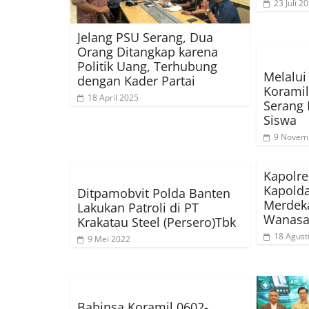
23 Juli 2
Jelang PSU Serang, Dua
Orang Ditangkap karena
Politik Uang, Terhubung
Melalui
dengan Kader Partai
Koramil
18 April 2025
Serang 
Siswa
9 Novem
Kapolre
Kapolda
Ditpamobvit Polda Banten
Merdeka
Lakukan Patroli di PT
Wanasa
Krakatau Steel (Persero)Tbk
18 Agust
9 Mei 2022
Babinsa Koramil 0602-