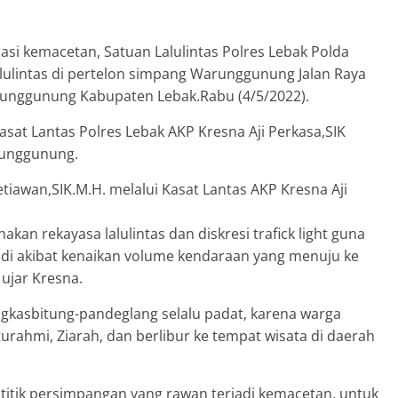
asi kemacetan, Satuan Lalulintas Polres Lebak Polda
lulintas di pertelon simpang Warunggunung Jalan Raya
unggunung Kabupaten Lebak.Rabu (4/5/2022).
asat Lantas Polres Lebak AKP Kresna Aji Perkasa,SIK
runggunung.
iawan,SIK.M.H. melalui Kasat Lantas AKP Kresna Aji
akan rekayasa lalulintas dan diskresi trafick light guna
adi akibat kenaikan volume kendaraan yang menuju ke
ujar Kresna.
angkasbitung-pandeglang selalu padat, karena warga
ahmi, Ziarah, dan berlibur ke tempat wisata di daerah
– titik persimpangan yang rawan terjadi kemacetan, untuk