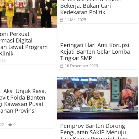
Bekerja, Bukan Cari
Kedekatan Politik
11 Mei 2025
oni Perkuat
rmasi Digital
Peringati Hari Anti Korupsi,
tan Lewat Program
Kejati Banten Gelar Lomba
Klinik
Tingkat SMP
026
16 Desember 2023
i Aksi Unjuk Rasa,
vit Polda Banten
i Kawasan Pusat
ahan Provinsi
Pemprov Banten Dorong
022
0
Penguatan SAKIP Menuju
Tata Kelola Pemerintahan