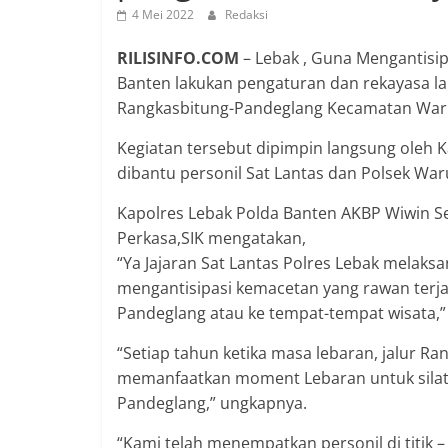
4 Mei 2022
Redaksi
RILISINFO.COM
– Lebak , Guna Mengantisip
Banten lakukan pengaturan dan rekayasa la
Rangkasbitung-Pandeglang Kecamatan War
Kegiatan tersebut dipimpin langsung oleh K
dibantu personil Sat Lantas dan Polsek Wa
Kapolres Lebak Polda Banten AKBP Wiwin Set
Perkasa,SIK mengatakan,
“Ya Jajaran Sat Lantas Polres Lebak melaksan
mengantisipasi kemacetan yang rawan terj
Pandeglang atau ke tempat-tempat wisata,” 
“Setiap tahun ketika masa lebaran, jalur R
memanfaatkan moment Lebaran untuk silatur
Pandeglang,” ungkapnya.
“Kami telah menempatkan personil di titik 