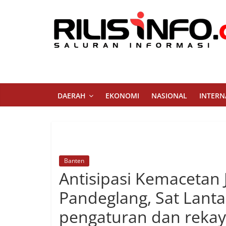
Skip
to
content
Rilis
Info
Saluran
DAERAH
EKONOMI
NASIONAL
INTERN
Informasi
Banten
Antisipasi Kemacetan 
Pandeglang, Sat Lanta
pengaturan dan rekaya