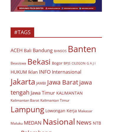
#TAGS
Banten
ACEH
Bandung
Bali
BANSOS
Bekasi
Bogor
Beasiswa
BPJS
CILEGON
G A J I
INFO
Internasional
HUKUM
Iklan
Jakarta
Jawa Barat
jawa
JAMBI
tengah
Jawa Timur
KALIMANTAN
Kalimantan Barat
Kalimantan Timur
Lampung
Lowongan Kerja
Makasar
Nasional
News
MEDAN
NTB
Maluku