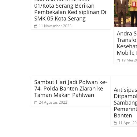
01/Kota Serang Berikan
Pembekalan Kedisiplinan Di
SMK 05 Kota Serang
11 November 2023
Andra S
Transfo
Keseha
Mobile 
19 Mei 2
Sambut Hari Jadi Polwan ke-
74, Polda Banten Ziarah ke
Antisipas
Taman Makan Pahlwan
Ditpamob
Sambang
24 Agustus 2022
Pemerint
Banten
11 April 2