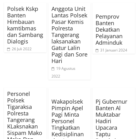
Polsek Kskp
Anggota Unit
Banten
Lantas Polsek
Pemprov
Himbauan
Pasar Kemis
Banten
kamtibmas
Polresta
Dekatkan
dan Sambang
Tangerang
Pelayanan
Dialogis
laksanakan
Adminduk
Gatur Lalin
26 Juli 2022
31 Januari 2024
Pagi dan Sore
Hari
19 Agustus
2022
Personel
Polsek
Wakapolsek
Pj Gubernur
Tigaraksa
Pimpin Apel
Banten Al
Polresta
Pagi Minta
Muktabar
Tangerang
Personel
Hadiri
KLaksnakan
Tingkatkan
Upacara
Sispam Mako
Kedisiplinan
Taptu