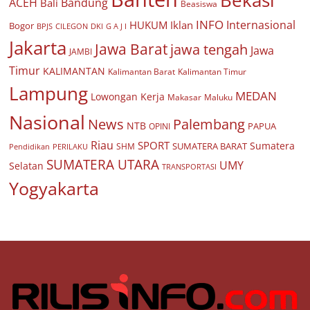
ACEH
Bandung
Bali
Beasiswa
INFO
Internasional
HUKUM
Iklan
Bogor
BPJS
CILEGON
G A J I
DKI
Jakarta
Jawa Barat
jawa tengah
Jawa
JAMBI
Timur
KALIMANTAN
Kalimantan Barat
Kalimantan Timur
Lampung
MEDAN
Lowongan Kerja
Makasar
Maluku
Nasional
Palembang
News
NTB
PAPUA
OPINI
Riau
SPORT
Sumatera
SUMATERA BARAT
Pendidikan
PERILAKU
SHM
SUMATERA UTARA
UMY
Selatan
TRANSPORTASI
Yogyakarta