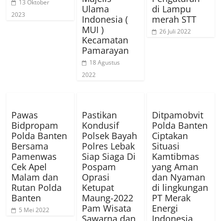
13 Oktober
Ulama
di Lampu
2023
Indonesia (
merah STT
MUI )
26 Juli 2022
Kecamatan
Pamarayan
18 Agustus
2022
Pawas
Pastikan
Ditpamobvit
Bidpropam
Kondusif
Polda Banten
Polda Banten
Polsek Bayah
Ciptakan
Bersama
Polres Lebak
Situasi
Pamenwas
Siap Siaga Di
Kamtibmas
Cek Apel
Pospam
yang Aman
Malam dan
Oprasi
dan Nyaman
Rutan Polda
Ketupat
di lingkungan
Banten
Maung-2022
PT Merak
Pam Wisata
Energi
5 Mei 2022
Sawarna dan
Indonesia