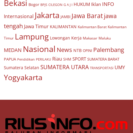
Bekasi
INFO
HUKUM
Iklan
Bogor
BPJS
CILEGON
G A J I
Jakarta
Jawa Barat
jawa
Internasional
JAMBI
tengah
Jawa Timur
KALIMANTAN
Kalimantan Barat
Kalimantan
Lampung
Lowongan Kerja
Timur
Makasar
Maluku
Nasional
Palembang
News
MEDAN
NTB
OPINI
Riau
SPORT
PAPUA
SUMATERA BARAT
Pendidikan
PERILAKU
SHM
SUMATERA UTARA
UMY
Sumatera Selatan
TRANSPORTASI
Yogyakarta