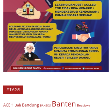
#TAGS
Banten
ACEH
Bandung
Bali
Beasiswa
BANSOS