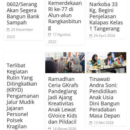
Kemerdekaan
0602/Serang
Narkoba 33
RI ke-77 di
Akan Segera
Kg, Begini
Alun-alun
Bangun Bank
Penjelasan
Rangkasbitun
Sampah
Kalapas Kelas
g
1 Tangerang
23 Desember
17 Agustus
24 April 2024
2023
2022
Terlibat
Kegiatan
Rutin Yang
Ramadhan
Tinawati
Ditingkatkan
Ceria GKrafs
Andra Soni:
(KRYD)
Pandeglang
Pendidikan
Pengamanan
Jadi Ajang
Anak Usia
Jalur Mudik
Kreativitas
Dini Bangun
Jajaran
Anak Lewat
Peradaban
Personel
GVoice Kids
Masa Depan
Polsek
dan Pildacil
13 Mei 2026
Kragilan
14 Maret 2026