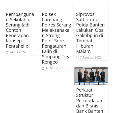
Pembanguna
Polsek
Siprovos
n Sekolah di
Carenang
Satbrimob
Serang Jadi
Polres Serang
Polda Banten
Contoh
Melaksanaka
Lakukan Ops
Penerapan
n Strong
Gaktibplin di
Konsep
Point Sore
Tempat
Pentahelix
Pengaturan
Hiburan
Lalin di
Malam
24 Juli 2024
Simpang Tiga
7 Agustus 2022
Renged
16 Mei 2022
Perkuat
Struktur
Permodalan
dan Bisnis,
Bank Banten