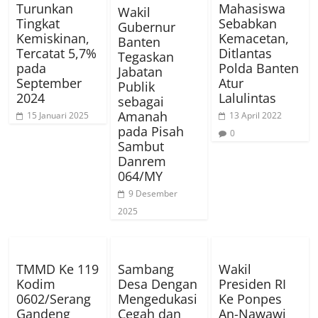
Turunkan
Mahasiswa
Wakil
Tingkat
Sebabkan
Gubernur
Kemiskinan,
Kemacetan,
Banten
Tercatat 5,7%
Ditlantas
Tegaskan
pada
Polda Banten
Jabatan
September
Atur
Publik
2024
Lalulintas
sebagai
Amanah
15 Januari 2025
13 April 2022
pada Pisah
0
Sambut
Danrem
064/MY
9 Desember
2025
TMMD Ke 119
Sambang
Wakil
Kodim
Desa Dengan
Presiden RI
0602/Serang
Mengedukasi
Ke Ponpes
Gandeng
Cegah dan
An-Nawawi