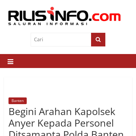
Skip
to
content
Rilis
Info
Saluran
Informasi
Banten
Begini Arahan Kapolsek
Anyer Kepada Personel
Ditsamapta Polda Banten