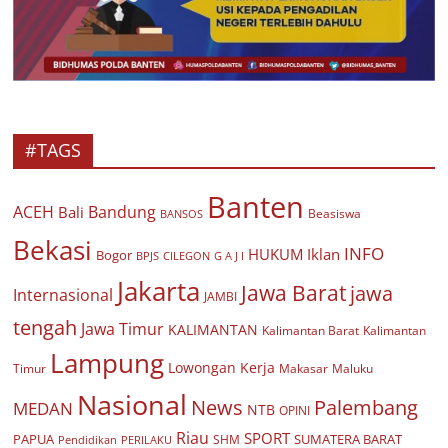
#TAGS
Banten
ACEH
Bandung
Bali
Beasiswa
BANSOS
Bekasi
INFO
HUKUM
Iklan
Bogor
BPJS
CILEGON
G A J I
Jakarta
Jawa Barat
jawa
Internasional
JAMBI
tengah
Jawa Timur
KALIMANTAN
Kalimantan Barat
Kalimantan
Lampung
Lowongan Kerja
Timur
Makasar
Maluku
Nasional
Palembang
News
MEDAN
NTB
OPINI
Riau
SPORT
PAPUA
SUMATERA BARAT
Pendidikan
PERILAKU
SHM