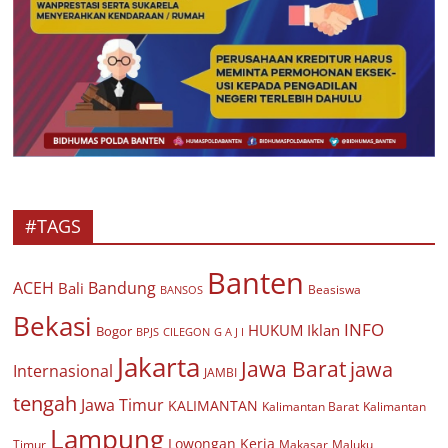
#TAGS
Banten
ACEH
Bandung
Bali
Beasiswa
BANSOS
Bekasi
INFO
HUKUM
Iklan
Bogor
BPJS
CILEGON
G A J I
Jakarta
Jawa Barat
jawa
Internasional
JAMBI
tengah
Jawa Timur
KALIMANTAN
Kalimantan Barat
Kalimantan
Lampung
Lowongan Kerja
Timur
Makasar
Maluku