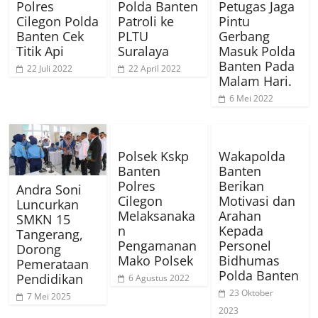
Polres
Polda Banten
Petugas Jaga
Cilegon Polda
Patroli ke
Pintu
Banten Cek
PLTU
Gerbang
Titik Api
Suralaya
Masuk Polda
Banten Pada
22 Juli 2022
22 April 2022
Malam Hari.
6 Mei 2022
Polsek Kskp
Wakapolda
Banten
Banten
Polres
Berikan
Andra Soni
Cilegon
Motivasi dan
Luncurkan
Melaksanaka
Arahan
SMKN 15
n
Kepada
Tangerang,
Pengamanan
Personel
Dorong
Mako Polsek
Bidhumas
Pemerataan
Polda Banten
Pendidikan
6 Agustus 2022
23 Oktober
7 Mei 2025
2023