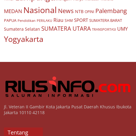
Nasional
Palembang
News
MEDAN
NTB
OPINI
Riau
SPORT
PAPUA
SUMATERA BARAT
Pendidikan
PERILAKU
SHM
SUMATERA UTARA
UMY
Sumatera Selatan
TRANSPORTASI
Yogyakarta
Jl. Veteran II Gambir Kota Jakarta Pusat Daerah Khusus Ibukota
Jakarta 10110 42118
Tentang