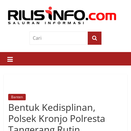
Skip
to
content
Rilis
Info
Saluran
Informasi
Banten
Bentuk Kedisplinan,
Polsek Kronjo Polresta
Tangerang Rutin