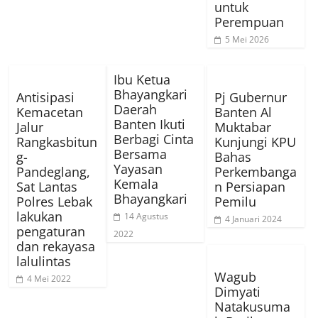
untuk
Perempuan
5 Mei 2026
Ibu Ketua
Bhayangkari
Antisipasi
Pj Gubernur
Daerah
Kemacetan
Banten Al
Banten Ikuti
Jalur
Muktabar
Berbagi Cinta
Rangkasbitun
Kunjungi KPU
Bersama
g-
Bahas
Yayasan
Pandeglang,
Perkembanga
Kemala
Sat Lantas
n Persiapan
Bhayangkari
Polres Lebak
Pemilu
lakukan
14 Agustus
4 Januari 2024
pengaturan
2022
dan rekayasa
lalulintas
Wagub
4 Mei 2022
Dimyati
Natakusuma