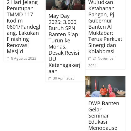
2 Hari Jelang
Wujudkan
Penutupan
Ketahanan
TMMD 117
Pangan, Pj
May Day
Kodim
Gubernur
2025: 3.000
0601/Pandegl
Banten Al
Buruh SPN
ang, Lakukan
Muktabar:
Banten Siap
Finishing
Terus Perkuat
Turun ke
Renovasi
Sinergi dan
Monas,
Mesjid
Kolaborasi
Desak Revisi
UU
8 Agustus 2023
21 November
Ketenagakerj
2024
aan
30 April 2025
DWP Banten
Gelar
Seminar
Edukasi
Menopause