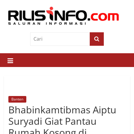
Skip
to
content
Rilis
Info
Saluran
Informasi
Banten
Bhabinkamtibmas Aiptu
Suryadi Giat Pantau
Rumah Kosong di