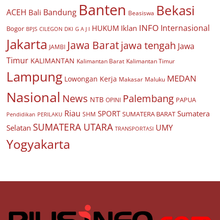
Banten
Bekasi
ACEH
Bandung
Bali
Beasiswa
INFO
Internasional
HUKUM
Iklan
Bogor
BPJS
CILEGON
G A J I
DKI
Jakarta
Jawa Barat
jawa tengah
Jawa
JAMBI
Timur
KALIMANTAN
Kalimantan Barat
Kalimantan Timur
Lampung
MEDAN
Lowongan Kerja
Makasar
Maluku
Nasional
Palembang
News
NTB
PAPUA
OPINI
Riau
SPORT
Sumatera
SUMATERA BARAT
Pendidikan
PERILAKU
SHM
SUMATERA UTARA
UMY
Selatan
TRANSPORTASI
Yogyakarta