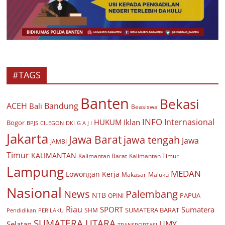
#TAGS
Banten
Bekasi
ACEH
Bandung
Bali
Beasiswa
INFO
Internasional
HUKUM
Iklan
Bogor
BPJS
CILEGON
G A J I
DKI
Jakarta
Jawa Barat
jawa tengah
Jawa
JAMBI
Timur
KALIMANTAN
Kalimantan Barat
Kalimantan Timur
Lampung
MEDAN
Lowongan Kerja
Makasar
Maluku
Nasional
Palembang
News
NTB
PAPUA
OPINI
Riau
SPORT
Sumatera
SUMATERA BARAT
Pendidikan
PERILAKU
SHM
SUMATERA UTARA
UMY
Selatan
TRANSPORTASI