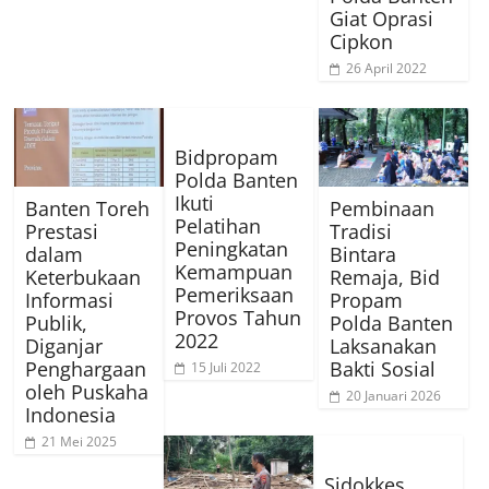
Giat Oprasi
Cipkon
26 April 2022
Bidpropam
Polda Banten
Ikuti
Banten Toreh
Pembinaan
Pelatihan
Prestasi
Tradisi
Peningkatan
dalam
Bintara
Kemampuan
Keterbukaan
Remaja, Bid
Pemeriksaan
Informasi
Propam
Provos Tahun
Publik,
Polda Banten
2022
Diganjar
Laksanakan
Penghargaan
Bakti Sosial
15 Juli 2022
oleh Puskaha
20 Januari 2026
Indonesia
21 Mei 2025
Sidokkes