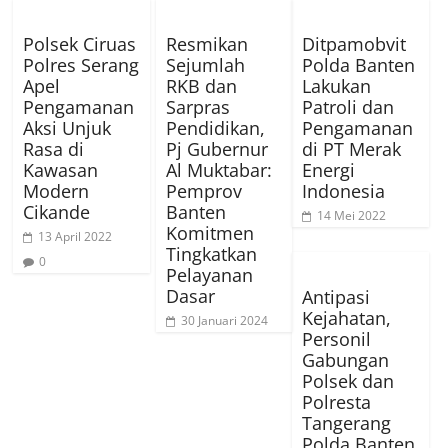
Polsek Ciruas
Resmikan
Ditpamobvit
Polres Serang
Sejumlah
Polda Banten
Apel
RKB dan
Lakukan
Pengamanan
Sarpras
Patroli dan
Aksi Unjuk
Pendidikan,
Pengamanan
Rasa di
Pj Gubernur
di PT Merak
Kawasan
Al Muktabar:
Energi
Modern
Pemprov
Indonesia
Cikande
Banten
14 Mei 2022
Komitmen
13 April 2022
Tingkatkan
0
Pelayanan
Dasar
Antipasi
Kejahatan,
30 Januari 2024
Personil
Gabungan
Polsek dan
Polresta
Tangerang
Polda Banten