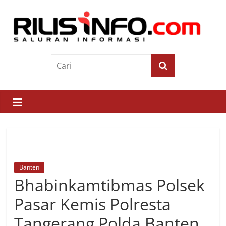
Skip
to
content
Rilis
Info
Saluran
Informasi
Banten
Bhabinkamtibmas Polsek
Pasar Kemis Polresta
Tangerang Polda Banten