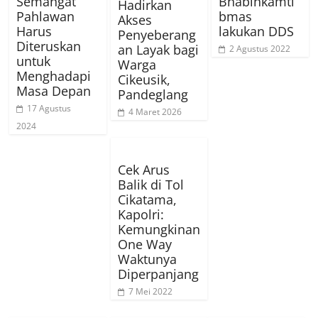
Semangat
Bhabinkamti
Hadirkan
Pahlawan
bmas
Akses
Harus
lakukan DDS
Penyeberang
Diteruskan
an Layak bagi
2 Agustus 2022
untuk
Warga
Menghadapi
Cikeusik,
Masa Depan
Pandeglang
17 Agustus
4 Maret 2026
2024
Cek Arus
Balik di Tol
Cikatama,
Kapolri:
Kemungkinan
One Way
Waktunya
Diperpanjang
7 Mei 2022