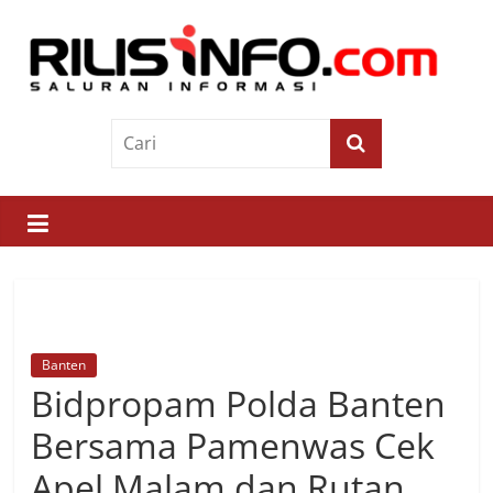
Skip
to
content
Rilis
Info
Saluran
Informasi
Banten
Bidpropam Polda Banten
Bersama Pamenwas Cek
Apel Malam dan Rutan