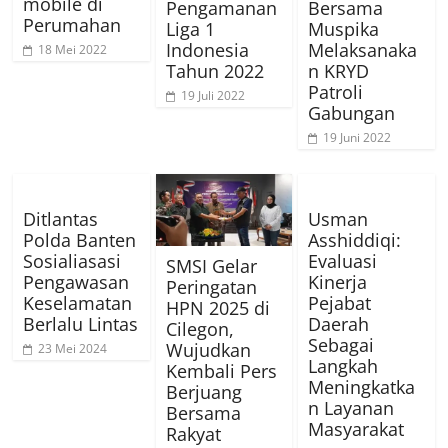
mobile di
Pengamanan
Bersama
Perumahan
Liga 1
Muspika
Indonesia
Melaksanaka
18 Mei 2022
Tahun 2022
n KRYD
Patroli
19 Juli 2022
Gabungan
19 Juni 2022
Ditlantas
Usman
Polda Banten
Asshiddiqi:
Sosialiasasi
Evaluasi
SMSI Gelar
Pengawasan
Kinerja
Peringatan
Keselamatan
Pejabat
HPN 2025 di
Berlalu Lintas
Daerah
Cilegon,
Sebagai
Wujudkan
23 Mei 2024
Langkah
Kembali Pers
Meningkatka
Berjuang
n Layanan
Bersama
Masyarakat
Rakyat