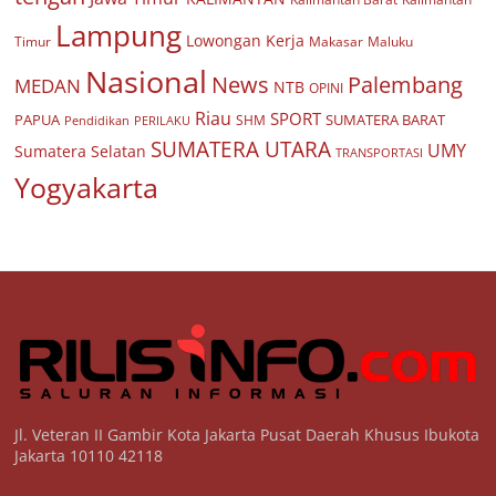
Lampung
Lowongan Kerja
Timur
Makasar
Maluku
Nasional
Palembang
News
MEDAN
NTB
OPINI
Riau
SPORT
PAPUA
SUMATERA BARAT
Pendidikan
PERILAKU
SHM
SUMATERA UTARA
UMY
Sumatera Selatan
TRANSPORTASI
Yogyakarta
Jl. Veteran II Gambir Kota Jakarta Pusat Daerah Khusus Ibukota
Jakarta 10110 42118