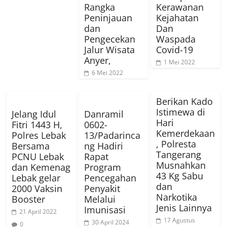
Rangka
Kerawanan
Peninjauan
Kejahatan
dan
Dan
Pengecekan
Waspada
Jalur Wisata
Covid-19
Anyer,
1 Mei 2022
6 Mei 2022
Berikan Kado
Istimewa di
Jelang Idul
Danramil
Hari
Fitri 1443 H,
0602-
Kemerdekaan
Polres Lebak
13/Padarinca
, Polresta
Bersama
ng Hadiri
Tangerang
PCNU Lebak
Rapat
Musnahkan
dan Kemenag
Program
43 Kg Sabu
Lebak gelar
Pencegahan
dan
2000 Vaksin
Penyakit
Narkotika
Booster
Melalui
Jenis Lainnya
Imunisasi
21 April 2022
17 Agustus
30 April 2024
0