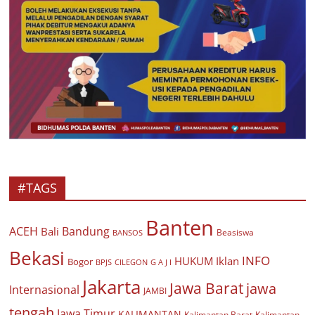
#TAGS
Banten
ACEH
Bandung
Bali
Beasiswa
BANSOS
Bekasi
INFO
HUKUM
Iklan
Bogor
BPJS
CILEGON
G A J I
Jakarta
Jawa Barat
jawa
Internasional
JAMBI
tengah
Jawa Timur
KALIMANTAN
Kalimantan Barat
Kalimantan