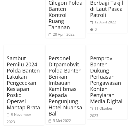
Cilegon Polda
Berbagi Takjil
Banten
di Laut Pasca
Kontrol
Patroli
Ruang
12 April 2022
Tahanan
0
28 April 2022
Sambut
Personel
Pemprov
Pemilu 2024
Ditpamobvit
Banten
Polda Banten
Polda Banten
Dukung
Lakukan
Berikan
Perluasan
Pengecekan
Imbauan
Pengawasan
Kesiapan
Kamtibmas
Konten
Posko
Kepada
Penyiaran
Operasi
Pengunjung
Media Digital
Mantap Brata
Hotel Nuansa
11 Oktober
Bali
9 November
2023
5 Mei 2022
2023