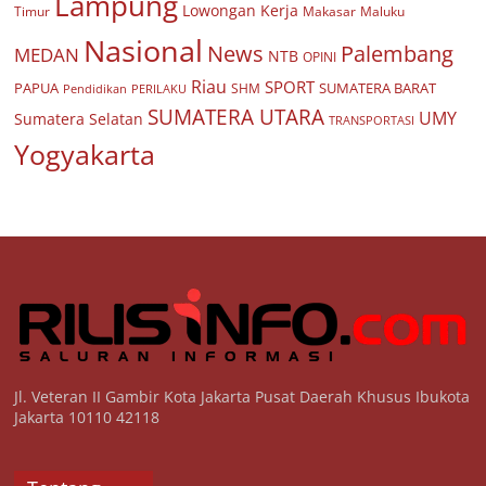
Lampung
Lowongan Kerja
Timur
Makasar
Maluku
Nasional
Palembang
News
MEDAN
NTB
OPINI
Riau
SPORT
PAPUA
SUMATERA BARAT
Pendidikan
PERILAKU
SHM
SUMATERA UTARA
UMY
Sumatera Selatan
TRANSPORTASI
Yogyakarta
Jl. Veteran II Gambir Kota Jakarta Pusat Daerah Khusus Ibukota
Jakarta 10110 42118