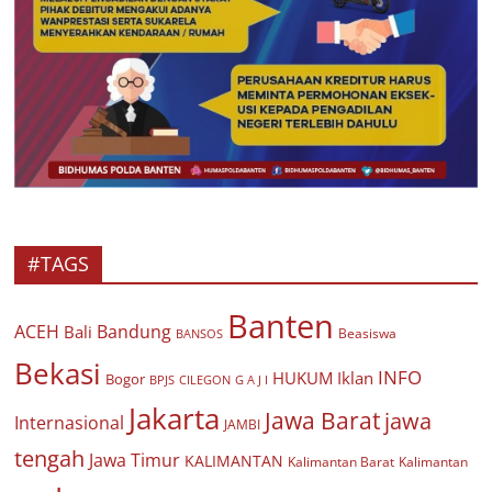
#TAGS
Banten
ACEH
Bandung
Bali
Beasiswa
BANSOS
Bekasi
INFO
HUKUM
Iklan
Bogor
BPJS
CILEGON
G A J I
Jakarta
Jawa Barat
jawa
Internasional
JAMBI
tengah
Jawa Timur
KALIMANTAN
Kalimantan Barat
Kalimantan