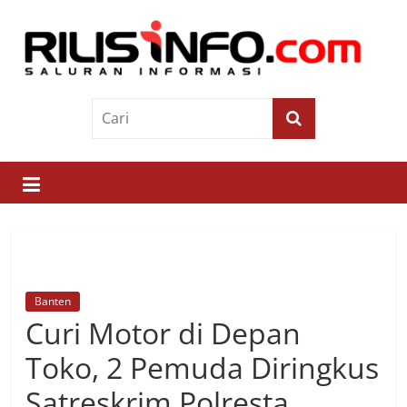
Skip
to
content
Rilis
Info
Saluran
Informasi
Banten
Curi Motor di Depan
Toko, 2 Pemuda Diringkus
Satreskrim Polresta