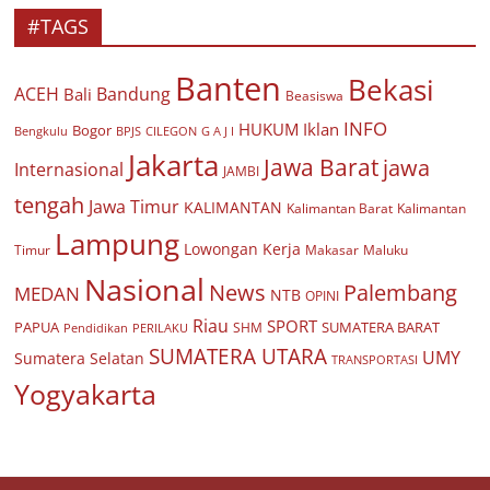
#TAGS
Banten
Bekasi
ACEH
Bandung
Bali
Beasiswa
INFO
HUKUM
Iklan
Bogor
BPJS
CILEGON
G A J I
Bengkulu
Jakarta
Jawa Barat
jawa
Internasional
JAMBI
tengah
Jawa Timur
KALIMANTAN
Kalimantan Barat
Kalimantan
Lampung
Lowongan Kerja
Timur
Makasar
Maluku
Nasional
Palembang
News
MEDAN
NTB
OPINI
Riau
SPORT
PAPUA
SUMATERA BARAT
Pendidikan
PERILAKU
SHM
SUMATERA UTARA
UMY
Sumatera Selatan
TRANSPORTASI
Yogyakarta