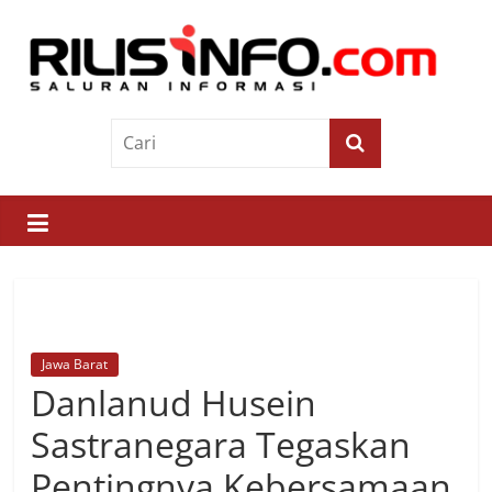
Skip
to
content
Rilis
Info
Saluran
Informasi
Jawa Barat
Danlanud Husein
Sastranegara Tegaskan
Pentingnya Kebersamaan