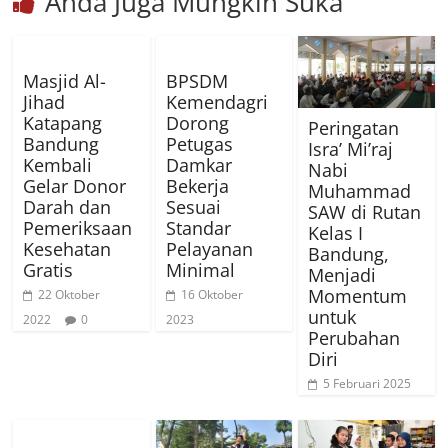
Anda Juga Mungkin Suka
Masjid Al-
BPSDM
Jihad
Kemendagri
Katapang
Dorong
Peringatan
Bandung
Petugas
Isra’ Mi’raj
Kembali
Damkar
Nabi
Gelar Donor
Bekerja
Muhammad
Darah dan
Sesuai
SAW di Rutan
Pemeriksaan
Standar
Kelas I
Kesehatan
Pelayanan
Bandung,
Gratis
Minimal
Menjadi
Momentum
22 Oktober
16 Oktober
untuk
2022
0
2023
Perubahan
Diri
5 Februari 2025