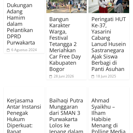
Dukungan
Adang
Hamim
Bangun
Peringati HUT
dalam
Karakter
Ke-37,
Pelantikan
Warga,
Yasarini
DPRD
Festival
Cabang
Purwakarta
Tetangga 2
Lanud Husein
Meriahkan
Sastranegara
6 Agustus 2024
Car Free Day
Ajak Siswa
Kabupaten
Berbagi di
Bogor
Panti Asuhan
28 Juni 2026
18 Juni 2025
Kerjasama
Baihaqi Putra
Ahmad
Antar Instansi
Munggaran
Syaikhu –
Penegak
dari SMAN 3
Ilham
Hukum
Purwakarta
Habibie
Diperkuat:
Lolos ke
Menang di
Rapat
Jepang dalam
Polling Media