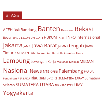
#TAGS
Banten
Bekasi
ACEH
Bandung
Bali
Beasiswa
INFO
Internasional
HUKUM
Iklan
Bogor
BPJS
CILEGON
G A J I
DKI
Jakarta
Jawa Barat
jawa tengah
Jawa
JAMBI
Timur
KALIMANTAN
Kalimantan Barat
Kalimantan Timur
Lampung
MEDAN
Lowongan Kerja
Makasar
Maluku
Nasional
Palembang
News
NTB
PAPUA
OPINI
Riau
SPORT
Sumatera
SUMATERA BARAT
Pendidikan
PERILAKU
SHM
SUMATERA UTARA
UMY
Selatan
TRANSPORTASI
Yogyakarta