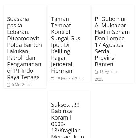
Suasana
Taman
Pj Gubernur
paska
Tempat
Al Muktabar
Lebaran,
Kontrol
Hadiri Senam
Ditpamobvit
Sungai Gus
Dan Lomba
Polda Banten
Ipul, Di
17 Agustus
Lakukan
Kelilingi
Setda
Patroli dan
Pagar
Provinsi
Pengamanan
Jenderal
Banten
di PT Indo
Fierman
18 Agustus
Raya Tenaga
10 Januari 2025
2023
6 Mei 2022
Sukses….!!!
Babinsa
Koramil
0602-
18/Kragilan
Menjadi Irup