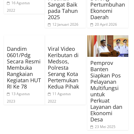
16 Agustus
Sangat Baik
Pertumbuhan
pada Tahun
Ekonomi
2022
2025
Daerah
12 Januari 2026
20 April 2026
Dandim
Viral Video
0601/Pdg
Keributan di
Secara Resmi
Medsos,
Pemprov
Membuka
Polresta
Banten
Rangkaian
Serang Kota
Siapkan Pos
Kegiatan HUT
Pertemukan
Pelayanan
RI Ke 78
Kedua Pihak
Multifungsi
untuk
13 Agustus
11 Agustus
Perkuat
2023
2022
Layanan dan
Ekonomi
Desa
23 Mei 2025