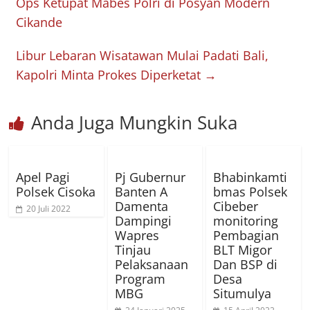
Ops Ketupat Mabes Polri di Posyan Modern
Cikande
Libur Lebaran Wisatawan Mulai Padati Bali,
Kapolri Minta Prokes Diperketat
→
Anda Juga Mungkin Suka
Apel Pagi
Pj Gubernur
Bhabinkamti
Polsek Cisoka
Banten A
bmas Polsek
Damenta
Cibeber
20 Juli 2022
Dampingi
monitoring
Wapres
Pembagian
Tinjau
BLT Migor
Pelaksanaan
Dan BSP di
Program
Desa
MBG
Situmulya