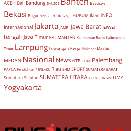
Banten
ACEH
Bandung
Bali
Beasiswa
BANSOS
Bekasi
INFO
HUKUM
Iklan
Bogor
BPJS
CILEGON
G A J I
Jakarta
Jawa Barat
jawa
Internasional
JAMBI
tengah
Jawa Timur
KALIMANTAN
Kalimantan Barat
Kalimantan
Lampung
Lowongan Kerja
Timur
Makasar
Maluku
Nasional
Palembang
News
MEDAN
NTB
OPINI
Riau
SPORT
PAPUA
SUMATERA BARAT
Pendidikan
PERILAKU
SHM
SUMATERA UTARA
UMY
Sumatera Selatan
TRANSPORTASI
Yogyakarta