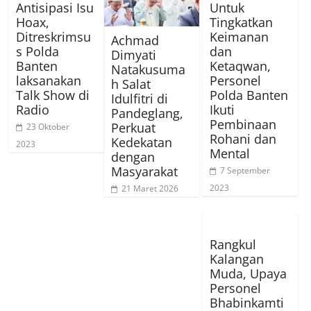
Antisipasi Isu
Untuk
Hoax,
Tingkatkan
Ditreskrimsu
Keimanan
Achmad
s Polda
dan
Dimyati
Banten
Ketaqwan,
Natakusuma
laksanakan
Personel
h Salat
Talk Show di
Polda Banten
Idulfitri di
Radio
Ikuti
Pandeglang,
Pembinaan
Perkuat
23 Oktober
Rohani dan
Kedekatan
2023
Mental
dengan
Masyarakat
7 September
2023
21 Maret 2026
Rangkul
Kalangan
Muda, Upaya
Personel
Bhabinkamti