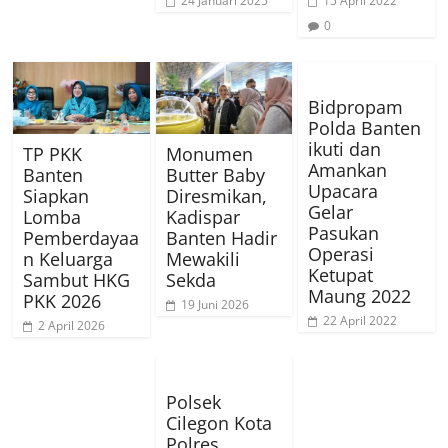
24 Januari 2025
15 April 2022
0
Bidpropam
Polda Banten
ikuti dan
TP PKK
Monumen
Amankan
Banten
Butter Baby
Upacara
Siapkan
Diresmikan,
Gelar
Lomba
Kadispar
Pasukan
Pemberdayaa
Banten Hadir
Operasi
n Keluarga
Mewakili
Ketupat
Sambut HKG
Sekda
Maung 2022
PKK 2026
19 Juni 2026
22 April 2022
2 April 2026
Polsek
Cilegon Kota
Polres