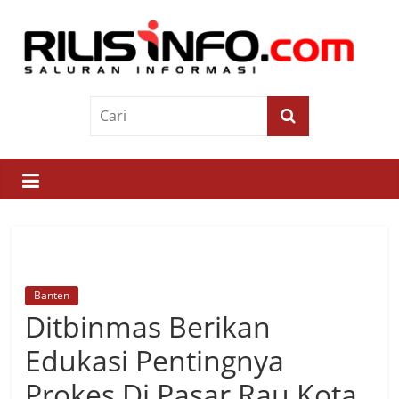
Skip
to
content
Rilis
Info
Saluran
Informasi
Banten
Ditbinmas Berikan
Edukasi Pentingnya
Prokes Di Pasar Rau Kota