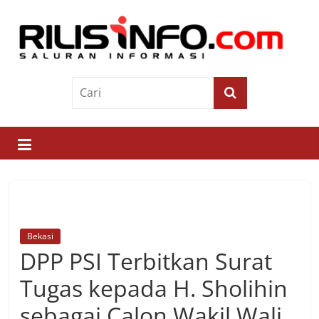
Skip
to
content
Rilis
Info
Saluran
Informasi
Bekasi
DPP PSI Terbitkan Surat
Tugas kepada H. Sholihin
sebagai Calon Wakil Wali