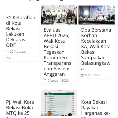
31 Kelurahan
di Kota
Bekasi
Evaluasi
Doa Bersama
Lakukan
APBD 2026,
Korban
Deklarasi
Wali Kota
Kecelakaan
ODF
Bekasi
KA, Wali Kota
Tegaskan
Bekasi
25 Agustus
Komitmen
Sampaikan
2023
Transparansi
Belasungkaw
dan Efisiensi
a
Anggaran
5 Mei 2026
9 Januari 2026
Pj. Wali Kota
Kota Bekasi
Bekasi Buka
Rayakan
MTQ ke 25
Harganas ke-