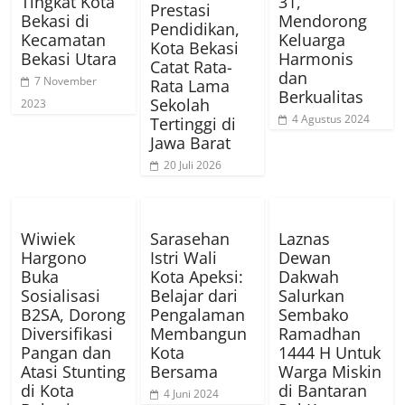
Tingkat Kota
31,
Prestasi
Bekasi di
Mendorong
Pendidikan,
Kecamatan
Keluarga
Kota Bekasi
Bekasi Utara
Harmonis
Catat Rata-
dan
7 November
Rata Lama
Berkualitas
Sekolah
2023
4 Agustus 2024
Tertinggi di
Jawa Barat
20 Juli 2026
Wiwiek
Sarasehan
Laznas
Hargono
Istri Wali
Dewan
Buka
Kota Apeksi:
Dakwah
Sosialisasi
Belajar dari
Salurkan
B2SA, Dorong
Pengalaman
Sembako
Diversifikasi
Membangun
Ramadhan
Pangan dan
Kota
1444 H Untuk
Atasi Stunting
Bersama
Warga Miskin
di Kota
di Bantaran
4 Juni 2024