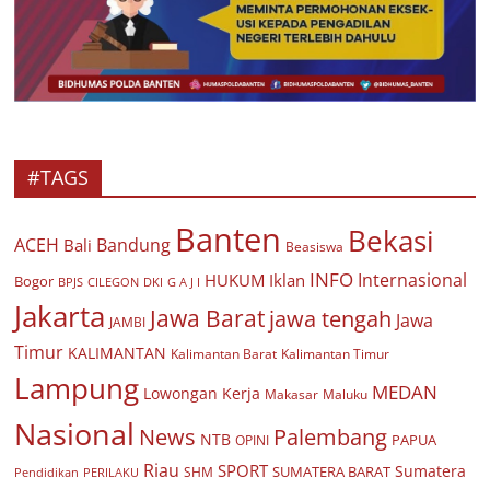
#TAGS
Banten
Bekasi
ACEH
Bandung
Bali
Beasiswa
INFO
Internasional
HUKUM
Iklan
Bogor
BPJS
CILEGON
G A J I
DKI
Jakarta
Jawa Barat
jawa tengah
Jawa
JAMBI
Timur
KALIMANTAN
Kalimantan Barat
Kalimantan Timur
Lampung
MEDAN
Lowongan Kerja
Makasar
Maluku
Nasional
Palembang
News
NTB
PAPUA
OPINI
Riau
SPORT
Sumatera
SUMATERA BARAT
Pendidikan
PERILAKU
SHM