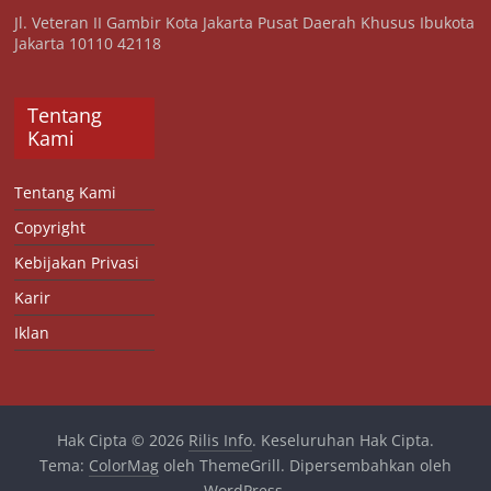
Jl. Veteran II Gambir Kota Jakarta Pusat Daerah Khusus Ibukota
Jakarta 10110 42118
Tentang
Kami
Tentang Kami
Copyright
Kebijakan Privasi
Karir
Iklan
Hak Cipta © 2026
Rilis Info
. Keseluruhan Hak Cipta.
Tema:
ColorMag
oleh ThemeGrill. Dipersembahkan oleh
WordPress
.