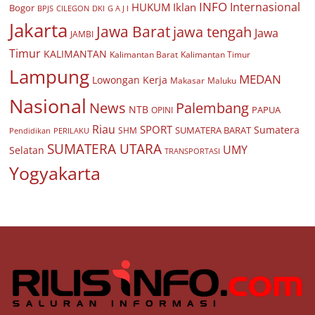
INFO
Internasional
HUKUM
Iklan
Bogor
BPJS
CILEGON
G A J I
DKI
Jakarta
Jawa Barat
jawa tengah
Jawa
JAMBI
Timur
KALIMANTAN
Kalimantan Barat
Kalimantan Timur
Lampung
MEDAN
Lowongan Kerja
Makasar
Maluku
Nasional
Palembang
News
NTB
PAPUA
OPINI
Riau
SPORT
Sumatera
SUMATERA BARAT
Pendidikan
PERILAKU
SHM
SUMATERA UTARA
UMY
Selatan
TRANSPORTASI
Yogyakarta