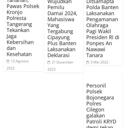
Tahanan,
Wujudkan
Ditsamapta
Pawas Polsek
Pemilu
Polda Banten
Kronjo
Damai 2024,
Laksanakan
Polresta
Mahasiswa
Pengamanan
Tangerang
Yang
Olahraga
Tekankan
Tergabung
Pagi Wakil
Jaga
Cipayung
Presiden RI di
Kebersihan
Plus Banten
Ponpes An
dan
Laksanakan
Nawawi
Kesehatan
Deklarasi
Tanara
13 Agustus
21 Desember
3 Mei 2022
2022
2023
Personil
Polsek
Bojonegara
Polres
Cilegon
galakan
Patroli KRYD
demi tekan