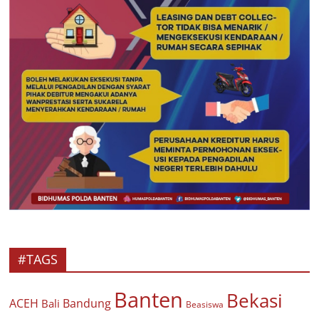
#TAGS
Banten
Bekasi
ACEH
Bandung
Bali
Beasiswa