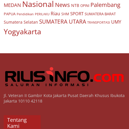
Nasional
Palembang
News
MEDAN
NTB
OPINI
Riau
SPORT
PAPUA
SUMATERA BARAT
Pendidikan
PERILAKU
SHM
SUMATERA UTARA
UMY
Sumatera Selatan
TRANSPORTASI
Yogyakarta
Jl. Veteran II Gambir Kota Jakarta Pusat Daerah Khusus Ibukota
Jakarta 10110 42118
Tentang
Kami