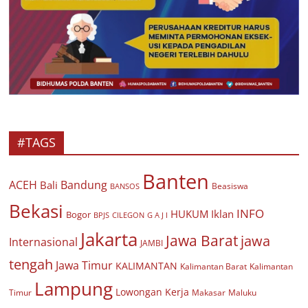
#TAGS
Banten
ACEH
Bandung
Bali
Beasiswa
BANSOS
Bekasi
INFO
HUKUM
Iklan
Bogor
BPJS
CILEGON
G A J I
Jakarta
Jawa Barat
jawa
Internasional
JAMBI
tengah
Jawa Timur
KALIMANTAN
Kalimantan Barat
Kalimantan
Lampung
Lowongan Kerja
Timur
Makasar
Maluku