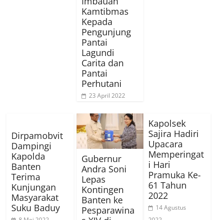
Imbauan
Kamtibmas
Kepada
Pengunjung
Pantai
Lagundi
Carita dan
Pantai
Perhutani
23 April 2022
Kapolsek
Sajira Hadiri
Dirpamobvit
Upacara
Dampingi
Memperingat
Kapolda
Gubernur
i Hari
Banten
Andra Soni
Pramuka Ke-
Terima
Lepas
61 Tahun
Kunjungan
Kontingen
2022
Masyarakat
Banten ke
Suku Baduy
14 Agustus
Pesparawina
8 Mei 2022
2022