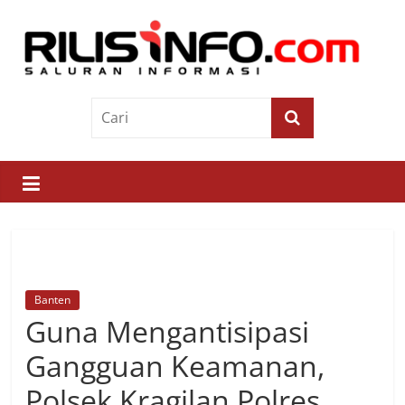
Skip
to
content
Rilis
Info
Saluran
Informasi
Banten
Guna Mengantisipasi
Gangguan Keamanan,
Polsek Kragilan Polres