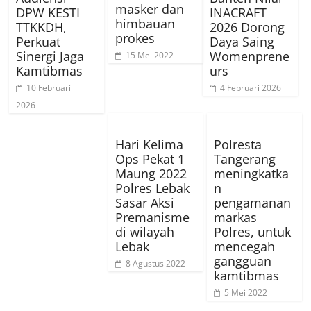
masker dan
DPW KESTI
INACRAFT
himbauan
TTKKDH,
2026 Dorong
prokes
Perkuat
Daya Saing
Sinergi Jaga
Womenprene
15 Mei 2022
Kamtibmas
urs
10 Februari
4 Februari 2026
2026
Hari Kelima
Polresta
Ops Pekat 1
Tangerang
Maung 2022
meningkatka
Polres Lebak
n
Sasar Aksi
pengamanan
Premanisme
markas
di wilayah
Polres, untuk
Lebak
mencegah
gangguan
8 Agustus 2022
kamtibmas
5 Mei 2022