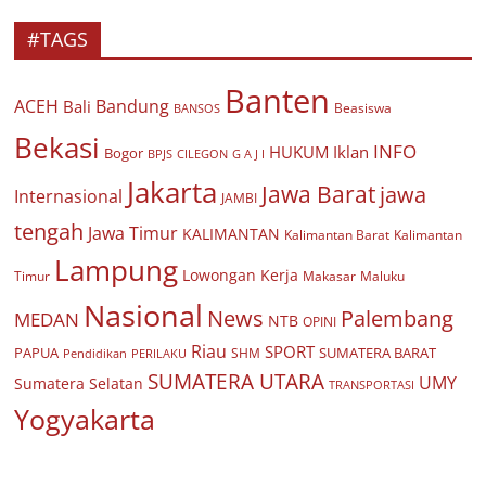
#TAGS
Banten
ACEH
Bandung
Bali
Beasiswa
BANSOS
Bekasi
INFO
HUKUM
Iklan
Bogor
BPJS
CILEGON
G A J I
Jakarta
Jawa Barat
jawa
Internasional
JAMBI
tengah
Jawa Timur
KALIMANTAN
Kalimantan Barat
Kalimantan
Lampung
Lowongan Kerja
Timur
Makasar
Maluku
Nasional
Palembang
News
MEDAN
NTB
OPINI
Riau
SPORT
PAPUA
SUMATERA BARAT
Pendidikan
PERILAKU
SHM
SUMATERA UTARA
UMY
Sumatera Selatan
TRANSPORTASI
Yogyakarta