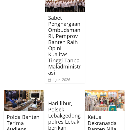
Sabet
Penghargaan
Ombudsman
RI, Pemprov
Banten Raih
Opini
Kualitas
Tinggi Tanpa
Maladministr
asi
4 Juni 2026
Hari libur,
Polsek
Lebakgedong
Polda Banten
Ketua
polres Lebak
Terima
Dekranasda
berikan
Audiensi
Banten Nilai