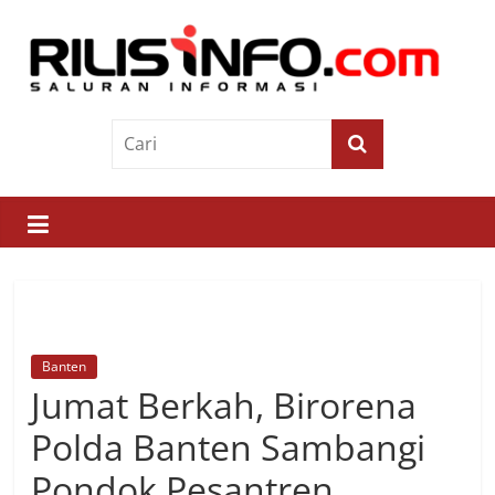
Skip
to
content
Rilis
Info
Saluran
Informasi
Banten
Jumat Berkah, Birorena
Polda Banten Sambangi
Pondok Pesantren