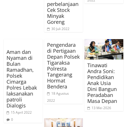
2022
perbelanjaan
Cek Stock
Minyak
Goreng
30 Juli 2022
Pengendara
di Pertigaan
Aman dan
Depan Polsek
Nyaman di
Tigaraksa
Bulan
Tinawati
Polresta
Ramadhan,
Andra Soni:
Tangerang
Polsek
Pendidikan
Hormat
Cimarga
Anak Usia
Bendera
Polres Lebak
Dini Bangun
laksanakan
18 Agustus
Peradaban
patroli
Masa Depan
2022
Dialogis
13 Mei 2026
15 April 2022
0