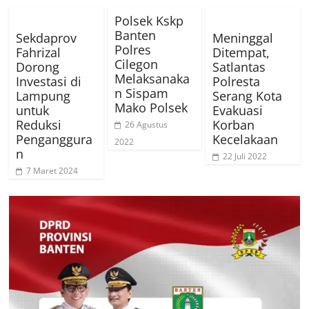
Polsek Kskp
Banten
Sekdaprov
Meninggal
Polres
Fahrizal
Ditempat,
Cilegon
Dorong
Satlantas
Melaksanaka
Investasi di
Polresta
n Sispam
Lampung
Serang Kota
Mako Polsek
untuk
Evakuasi
Reduksi
Korban
26 Agustus
Penganggura
Kecelakaan
2022
n
22 Juli 2022
7 Maret 2024