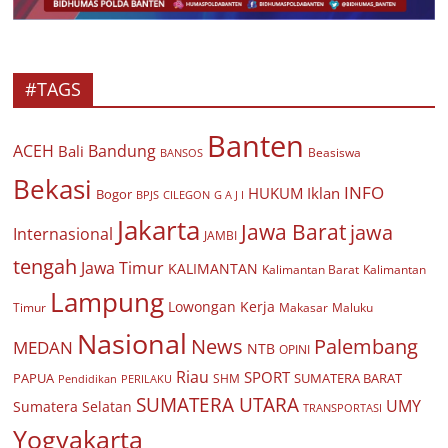
#TAGS
Banten
ACEH
Bandung
Bali
Beasiswa
BANSOS
Bekasi
INFO
HUKUM
Iklan
Bogor
BPJS
CILEGON
G A J I
Jakarta
Jawa Barat
jawa
Internasional
JAMBI
tengah
Jawa Timur
KALIMANTAN
Kalimantan Barat
Kalimantan
Lampung
Lowongan Kerja
Timur
Makasar
Maluku
Nasional
Palembang
News
MEDAN
NTB
OPINI
Riau
SPORT
PAPUA
SUMATERA BARAT
Pendidikan
PERILAKU
SHM
SUMATERA UTARA
UMY
Sumatera Selatan
TRANSPORTASI
Yogyakarta