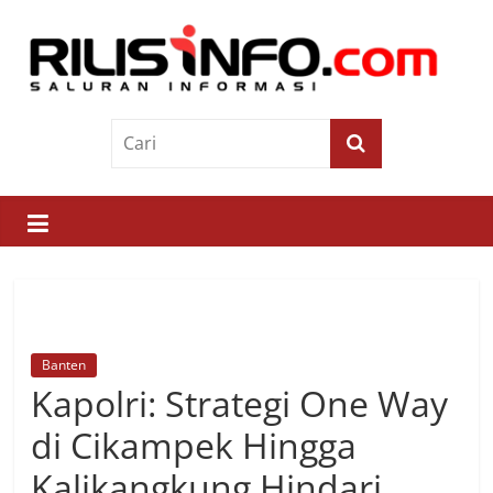
Skip
to
content
Rilis
Info
Saluran
Informasi
Banten
Kapolri: Strategi One Way
di Cikampek Hingga
Kalikangkung Hindari