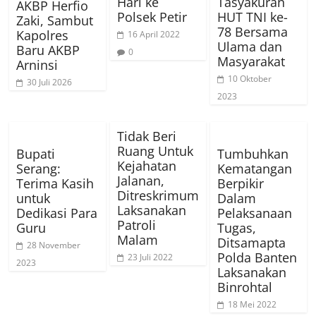
Hari ke
Tasyakuran
AKBP Herfio
Polsek Petir
HUT TNI ke-
Zaki, Sambut
78 Bersama
Kapolres
16 April 2022
Ulama dan
Baru AKBP
0
Masyarakat
Arninsi
10 Oktober
30 Juli 2026
2023
Tidak Beri
Ruang Untuk
Bupati
Tumbuhkan
Kejahatan
Serang:
Kematangan
Jalanan,
Terima Kasih
Berpikir
Ditreskrimum
untuk
Dalam
Laksanakan
Dedikasi Para
Pelaksanaan
Patroli
Guru
Tugas,
Malam
Ditsamapta
28 November
Polda Banten
23 Juli 2022
2023
Laksanakan
Binrohtal
18 Mei 2022