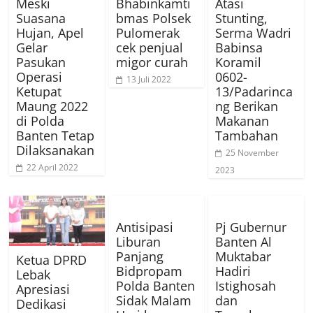
Meski
Bhabinkamti
Atasi
Suasana
bmas Polsek
Stunting,
Hujan, Apel
Pulomerak
Serma Wadri
Gelar
cek penjual
Babinsa
Pasukan
migor curah
Koramil
Operasi
0602-
13 Juli 2022
Ketupat
13/Padarinca
Maung 2022
ng Berikan
di Polda
Makanan
Banten Tetap
Tambahan
Dilaksanakan
25 November
22 April 2022
2023
Antisipasi
Pj Gubernur
Liburan
Banten Al
Panjang
Muktabar
Ketua DPRD
Bidpropam
Hadiri
Lebak
Polda Banten
Istighosah
Apresiasi
Sidak Malam
dan
Dedikasi