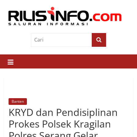
Skip
to
content
Rilis
Info
Saluran
Informasi
Banten
KRYD dan Pendisiplinan
Prokes Polsek Kragilan
Polres Serang Gelar