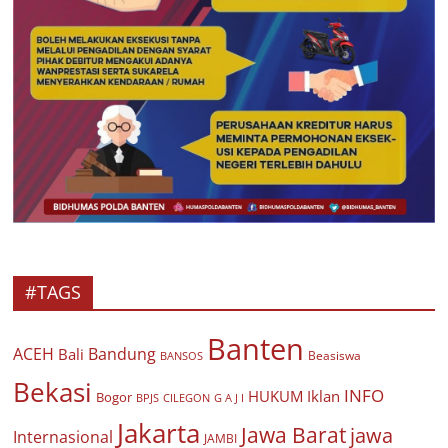
#TAGS
Banten
ACEH
Bandung
Bali
Beasiswa
BANSOS
Bekasi
INFO
HUKUM
Iklan
Bogor
BPJS
CILEGON
G A J I
Jakarta
Jawa Barat
jawa
Internasional
JAMBI