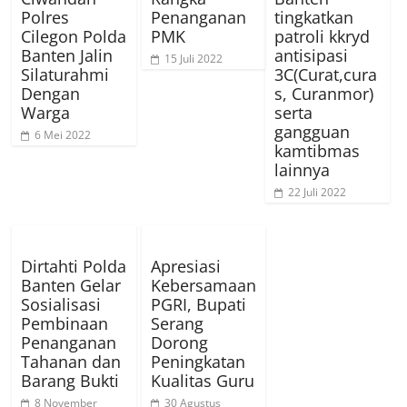
Polres
Penanganan
tingkatkan
Cilegon Polda
PMK
patroli kkryd
Banten Jalin
antisipasi
15 Juli 2022
Silaturahmi
3C(Curat,cura
Dengan
s, Curanmor)
Warga
serta
gangguan
6 Mei 2022
kamtibmas
lainnya
22 Juli 2022
Dirtahti Polda
Apresiasi
Banten Gelar
Kebersamaan
Sosialisasi
PGRI, Bupati
Pembinaan
Serang
Penanganan
Dorong
Tahanan dan
Peningkatan
Barang Bukti
Kualitas Guru
8 November
30 Agustus