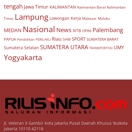
tengah
Jawa Timur
KALIMANTAN
Kalimantan Barat
Kalimantan
Lampung
Lowongan Kerja
Timur
Makasar
Maluku
Nasional
Palembang
News
MEDAN
NTB
OPINI
Riau
SPORT
PAPUA
SUMATERA BARAT
Pendidikan
PERILAKU
SHM
SUMATERA UTARA
UMY
Sumatera Selatan
TRANSPORTASI
Yogyakarta
Jl. Veteran II Gambir Kota Jakarta Pusat Daerah Khusus Ibukota
Jakarta 10110 42118