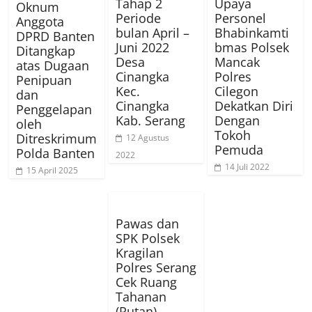
Tahap 2
Upaya
Oknum
Periode
Personel
Anggota
bulan April –
Bhabinkamti
DPRD Banten
Juni 2022
bmas Polsek
Ditangkap
Desa
Mancak
atas Dugaan
Cinangka
Polres
Penipuan
Kec.
Cilegon
dan
Cinangka
Dekatkan Diri
Penggelapan
Kab. Serang
Dengan
oleh
Tokoh
Ditreskrimum
12 Agustus
Pemuda
Polda Banten
2022
14 Juli 2022
15 April 2025
Pawas dan
SPK Polsek
Kragilan
Polres Serang
Cek Ruang
Tahanan
(Rutan)