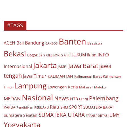
#TAGS
Banten
ACEH
Bandung
Bali
Beasiswa
BANSOS
Bekasi
INFO
HUKUM
Iklan
Bogor
BPJS
CILEGON
G A J I
Jakarta
Jawa Barat
jawa
Internasional
JAMBI
tengah
Jawa Timur
KALIMANTAN
Kalimantan Barat
Kalimantan
Lampung
Lowongan Kerja
Timur
Makasar
Maluku
Nasional
Palembang
News
MEDAN
NTB
OPINI
Riau
SPORT
PAPUA
SUMATERA BARAT
Pendidikan
PERILAKU
SHM
SUMATERA UTARA
UMY
Sumatera Selatan
TRANSPORTASI
Yogyakarta