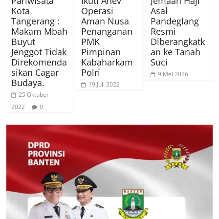
Pariwisata
Ikuti Anev
Jemaah Haji
Kota
Operasi
Asal
Tangerang :
Aman Nusa
Pandeglang
Makam Mbah
Penanganan
Resmi
Buyut
PMK
Diberangkatk
Jenggot Tidak
Pimpinan
an ke Tanah
Direkomenda
Kabaharkam
Suci
sikan Cagar
Polri
9 Mei 2026
Budaya.
19 Juli 2022
25 Oktober
2022
0