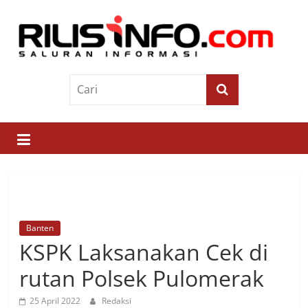
Skip
to
content
Rilis
Info
Saluran
Informasi
Banten
KSPK Laksanakan Cek di
rutan Polsek Pulomerak
25 April 2022
Redaksi