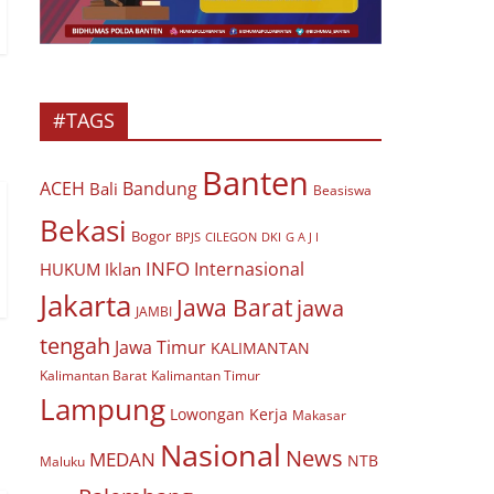
#TAGS
Banten
ACEH
Bandung
Bali
Beasiswa
Bekasi
Bogor
BPJS
CILEGON
G A J I
DKI
INFO
Internasional
HUKUM
Iklan
Jakarta
Jawa Barat
jawa
JAMBI
tengah
Jawa Timur
KALIMANTAN
Kalimantan Barat
Kalimantan Timur
Lampung
Lowongan Kerja
Makasar
Nasional
News
MEDAN
NTB
Maluku