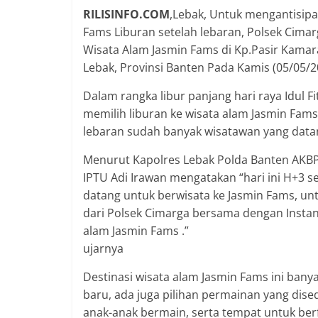
RILISINFO.COM
,Lebak, Untuk mengantisipa
Fams Liburan setelah lebaran, Polsek Cim
Wisata Alam Jasmin Fams di Kp.Pasir Kama
Lebak, Provinsi Banten Pada Kamis (05/05/2
Dalam rangka libur panjang hari raya Idul F
memilih liburan ke wisata alam Jasmin Fams ,
lebaran sudah banyak wisatawan yang datan
Menurut Kapolres Lebak Polda Banten AKBP W
IPTU Adi Irawan mengatakan “hari ini H+3 
datang untuk berwisata ke Jasmin Fams, un
dari Polsek Cimarga bersama dengan Instans
alam Jasmin Fams .”
ujarnya
Destinasi wisata alam Jasmin Fams ini bany
baru, ada juga pilihan permainan yang dise
anak-anak bermain, serta tempat untuk ber