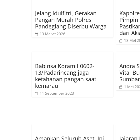
Jelang Idulfitri, Gerakan
Kapolre
Pangan Murah Polres
Pimpin 
Pandeglang Diserbu Warga
Pastik
dari Ak
13 Maret 2026
13 Mei 2
Babinsa Koramil 0602-
Andra S
13/Padarincang jaga
Vital B
ketahanan pangan saat
Sumban
kemarau
1 Mei 20
11 September 2023
Amankan Seluruh Aset, Ini
Jajaran