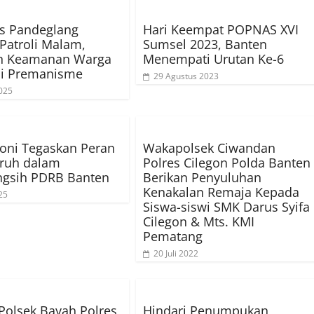
s Pandeglang
Hari Keempat POPNAS XVI
Patroli Malam,
Sumsel 2023, Banten
an Keamanan Warga
Menempati Urutan Ke-6
si Premanisme
29 Agustus 2023
025
oni Tegaskan Peran
Wakapolsek Ciwandan
uruh dalam
Polres Cilegon Polda Banten
gsih PDRB Banten
Berikan Penyuluhan
Kenakalan Remaja Kepada
25
Siswa-siswi SMK Darus Syifa
Cilegon & Mts. KMI
Pematang
20 Juli 2022
 Polsek Bayah Polres
Hindari Penumpukan,