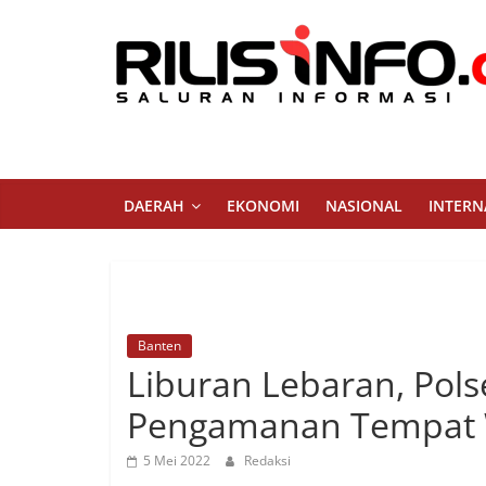
Skip
to
content
Rilis
Info
Saluran
DAERAH
EKONOMI
NASIONAL
INTERN
Informasi
Banten
Liburan Lebaran, Pols
Pengamanan Tempat W
5 Mei 2022
Redaksi