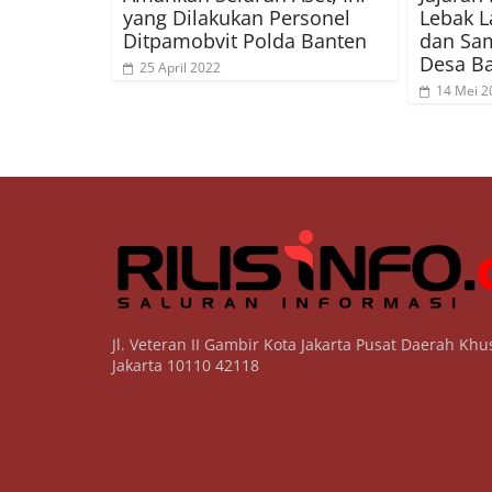
yang Dilakukan Personel
Lebak L
Ditpamobvit Polda Banten
dan Sa
Desa Ba
25 April 2022
14 Mei 2
Jl. Veteran II Gambir Kota Jakarta Pusat Daerah Khu
Jakarta 10110 42118