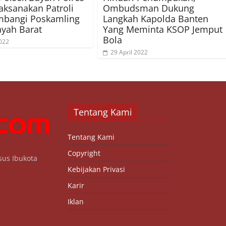
aksanakan Patroli
Ombudsman Dukung
mbangi Poskamling
Langkah Kapolda Banten
yah Barat
Yang Meminta KSOP Jemput
Bola
022
29 April 2022
Tentang Kami
Tentang Kami
Copyright
sus Ibukota
Kebijakan Privasi
Karir
Iklan