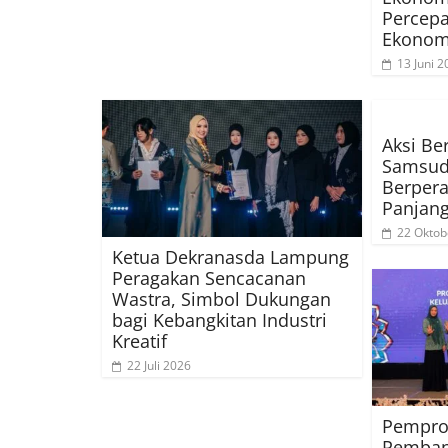
Percep
Ekonom
13 Juni 2
Aksi Ber
Samsud
Berpera
Panjan
22 Oktob
Ketua Dekranasda Lampung
Peragakan Sencacanan
Wastra, Simbol Dukungan
bagi Kebangkitan Industri
Kreatif
22 Juli 2026
Pempro
Pemban