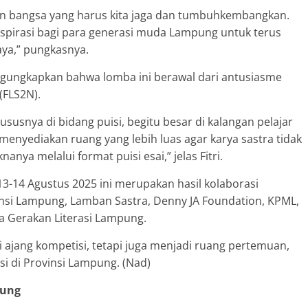
aan bangsa yang harus kita jaga dan tumbuhkembangkan.
nspirasi bagi para generasi muda Lampung untuk terus
daya,” pungkasnya.
engungkapkan bahwa lomba ini berawal dari antusiasme
(FLS2N).
hususnya di bidang puisi, begitu besar di kalangan pelajar
enyediakan ruang yang lebih luas agar karya sastra tidak
anya melalui format puisi esai,” jelas Fitri.
3-14 Agustus 2025 ini merupakan hasil kolaborasi
nsi Lampung, Lamban Sastra, Denny JA Foundation, KPML,
ta Gerakan Literasi Lampung.
i ajang kompetisi, tetapi juga menjadi ruang pertemuan,
si di Provinsi Lampung. (Nad)
pung