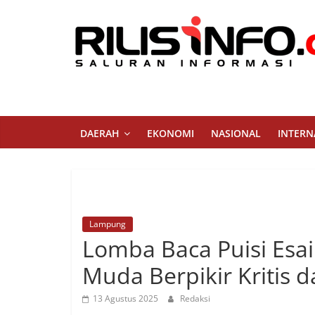
Skip
to
content
Rilis
Info
Saluran
DAERAH
EKONOMI
NASIONAL
INTERN
Informasi
Lampung
Lomba Baca Puisi Esa
Muda Berpikir Kritis 
13 Agustus 2025
Redaksi