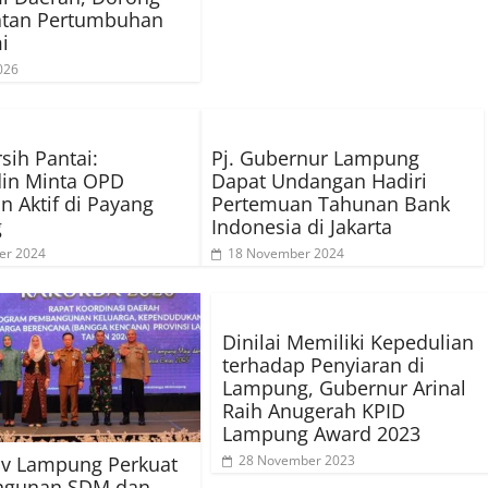
atan Pertumbuhan
i
026
sih Pantai:
Pj. Gubernur Lampung
in Minta OPD
Dapat Undangan Hadiri
n Aktif di Payang
Pertemuan Tahunan Bank
g
Indonesia di Jakarta
er 2024
18 November 2024
Dinilai Memiliki Kepedulian
terhadap Penyiaran di
Lampung, Gubernur Arinal
Raih Anugerah KPID
Lampung Award 2023
v Lampung Perkuat
28 November 2023
gunan SDM dan