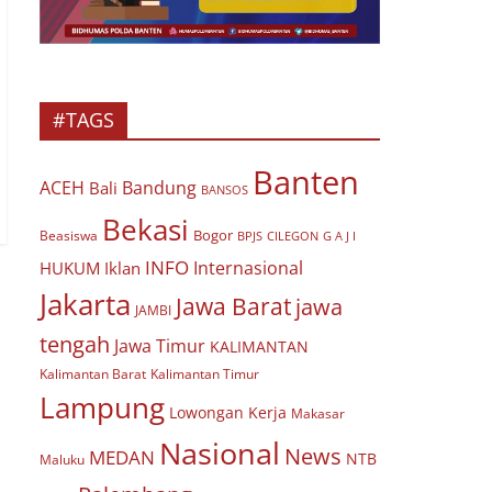
#TAGS
Banten
ACEH
Bandung
Bali
BANSOS
Bekasi
Bogor
Beasiswa
BPJS
CILEGON
G A J I
INFO
Internasional
HUKUM
Iklan
Jakarta
Jawa Barat
jawa
JAMBI
tengah
Jawa Timur
KALIMANTAN
Kalimantan Barat
Kalimantan Timur
Lampung
Lowongan Kerja
Makasar
Nasional
News
MEDAN
NTB
Maluku