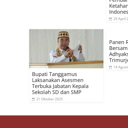
Ketaha
Indones
29 April
Panen 
Bersama
Adhyak
Trimur
14 Agust
Bupati Tanggamus
Laksanakan Asesmen
Terbuka Jabatan Kepala
Sekolah SD dan SMP
21 Oktober 2025