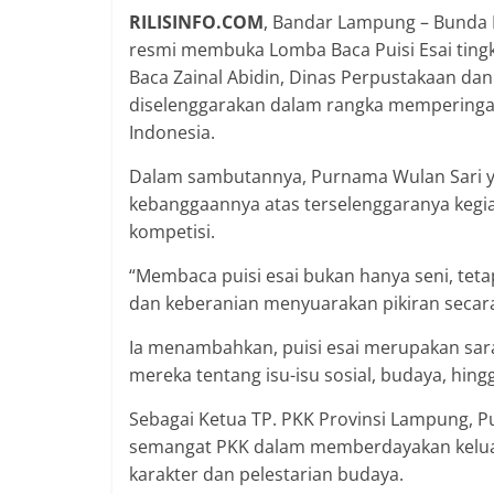
RILISINFO.COM
, Bandar Lampung – Bunda L
resmi membuka Lomba Baca Puisi Esai ting
Baca Zainal Abidin, Dinas Perpustakaan dan 
diselenggarakan dalam rangka memperingat
Indonesia.
Dalam sambutannya, Purnama Wulan Sari y
kebanggaannya atas terselenggaranya kegiat
kompetisi.
“Membaca puisi esai bukan hanya seni, teta
dan keberanian menyuarakan pikiran secara 
Ia menambahkan, puisi esai merupakan sa
mereka tentang isu-isu sosial, budaya, h
Sebagai Ketua TP. PKK Provinsi Lampung, Pu
semangat PKK dalam memberdayakan kelua
karakter dan pelestarian budaya.