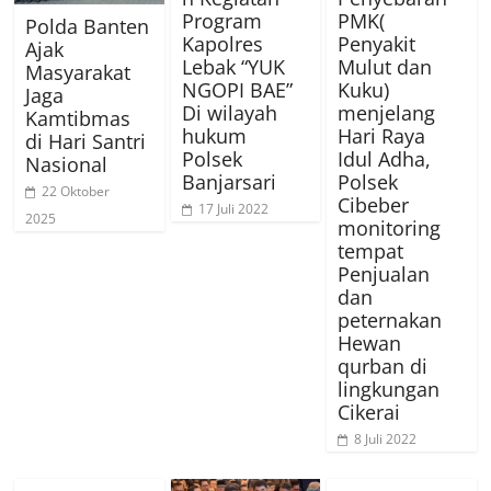
Program
PMK(
Polda Banten
Kapolres
Penyakit
Ajak
Lebak “YUK
Mulut dan
Masyarakat
NGOPI BAE”
Kuku)
Jaga
Di wilayah
menjelang
Kamtibmas
hukum
Hari Raya
di Hari Santri
Polsek
Idul Adha,
Nasional
Banjarsari
Polsek
22 Oktober
Cibeber
17 Juli 2022
2025
monitoring
tempat
Penjualan
dan
peternakan
Hewan
qurban di
lingkungan
Cikerai
8 Juli 2022