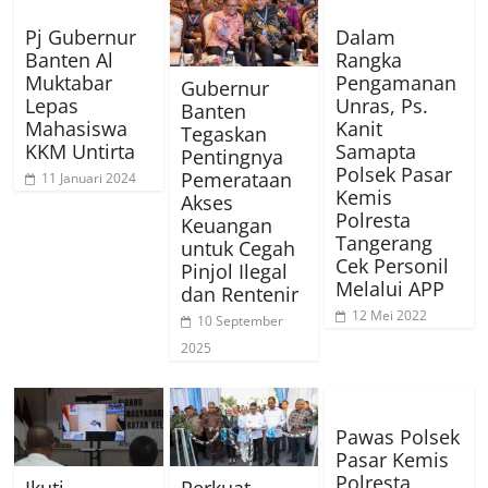
Pj Gubernur
Dalam
Banten Al
Rangka
Muktabar
Pengamanan
Gubernur
Lepas
Unras, Ps.
Banten
Mahasiswa
Kanit
Tegaskan
KKM Untirta
Samapta
Pentingnya
Polsek Pasar
Pemerataan
11 Januari 2024
Kemis
Akses
Polresta
Keuangan
Tangerang
untuk Cegah
Cek Personil
Pinjol Ilegal
Melalui APP
dan Rentenir
12 Mei 2022
10 September
2025
Pawas Polsek
Pasar Kemis
Polresta
Ikuti
Perkuat