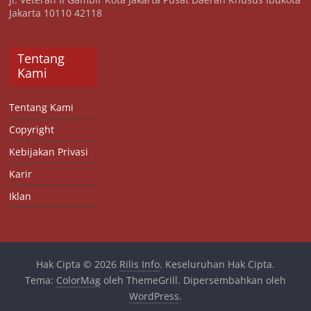
Jakarta 10110 42118
Tentang
Kami
Tentang Kami
Copyright
Kebijakan Privasi
Karir
Iklan
Hak Cipta © 2026
Rilis Info
. Keseluruhan Hak Cipta.
Tema:
ColorMag
oleh ThemeGrill. Dipersembahkan oleh
WordPress
.