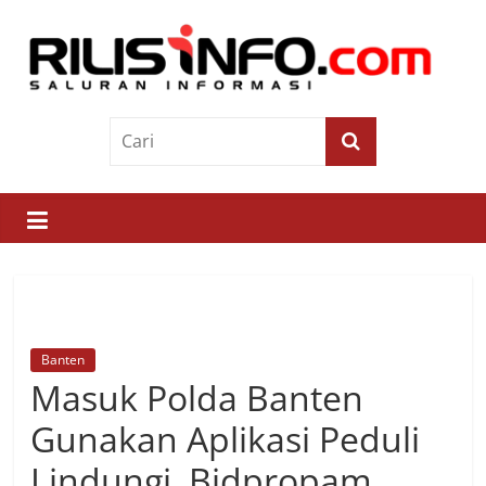
Skip
to
content
Rilis
Info
Saluran
Informasi
Banten
Masuk Polda Banten
Gunakan Aplikasi Peduli
Lindungi, Bidpropam