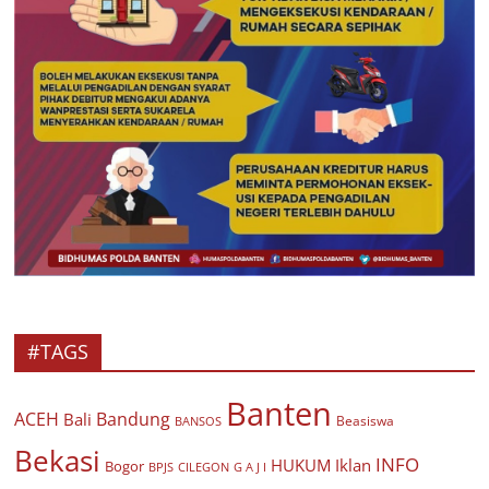
#TAGS
Banten
ACEH
Bandung
Bali
Beasiswa
BANSOS
Bekasi
INFO
HUKUM
Iklan
Bogor
BPJS
CILEGON
G A J I