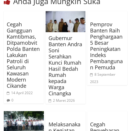
Anda Juga Mungkin Suka
Cegah
Pemprov
Gangguan
Banten Raih
Kamtibmas,
Penghargaan
Gubernur
Ditpamobvit
5 Besar
Banten Andra
Polda Banten
Peningkatan
Soni
Lakukan
Indeks
Serahkan
Patroli di
Pembanguna
Kunci Rumah
Seluruh
n Pemuda
Hasil Bedah
Kawasan
Rumah
8 September
Modern
kepada
2023
Cikande
Warga
Cinangka
14 April 2022
0
2 Maret 2026
Melaksanaka
Cegah
n Kegiatan
Penyebaran