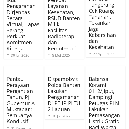
Tangerang
Pengarahan
Layanan
Cek Ruang
Dirjenpas
Kesehatan,
Tahanan,
Secara
RSUD Banten
Tekankan
Virtual, Lapas
Miliki
Jaga
Serang
Fasilitas
Kebersihan
Perkuat
Radioterapi
dan
Komitmen
dan
Kesehatan
Kinerja
Kemoterapi
27 April 2022
30 Juli 2026
8 Mei 2025
Pantau
Ditpamobvit
Babinsa
Perayaan
Polda Banten
Koramil
Pergantian
Lakukan
0112/Jiput,
Tahun, Pj
Pengamanan
Dampingi
Gubernur Al
Di PT IP PLTU
Petugas PLN
Muktabar :
2 Labuan
Lakukan
Semuanya
Pemasangan
16 Juli 2022
Kondusif
Listrik Gratis
Bagi Warga
31 Desember