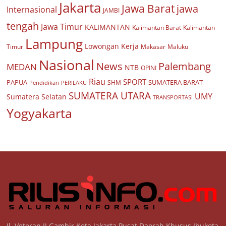
Jakarta
Jawa Barat
jawa
Internasional
JAMBI
tengah
Jawa Timur
KALIMANTAN
Kalimantan Barat
Kalimantan
Lampung
Lowongan Kerja
Timur
Makasar
Maluku
Nasional
Palembang
News
MEDAN
NTB
OPINI
Riau
SPORT
PAPUA
SUMATERA BARAT
Pendidikan
PERILAKU
SHM
SUMATERA UTARA
UMY
Sumatera Selatan
TRANSPORTASI
Yogyakarta
Jl. Veteran II Gambir Kota Jakarta Pusat Daerah Khusus Ibukota