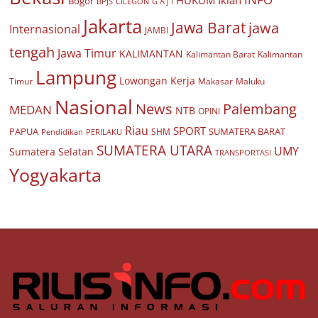
HUKUM
Iklan
Bogor
BPJS
CILEGON
G A J I
Jakarta
Jawa Barat
jawa
Internasional
JAMBI
tengah
Jawa Timur
KALIMANTAN
Kalimantan Barat
Kalimantan
Lampung
Lowongan Kerja
Timur
Makasar
Maluku
Nasional
Palembang
News
MEDAN
NTB
OPINI
Riau
SPORT
PAPUA
SUMATERA BARAT
Pendidikan
PERILAKU
SHM
SUMATERA UTARA
UMY
Sumatera Selatan
TRANSPORTASI
Yogyakarta