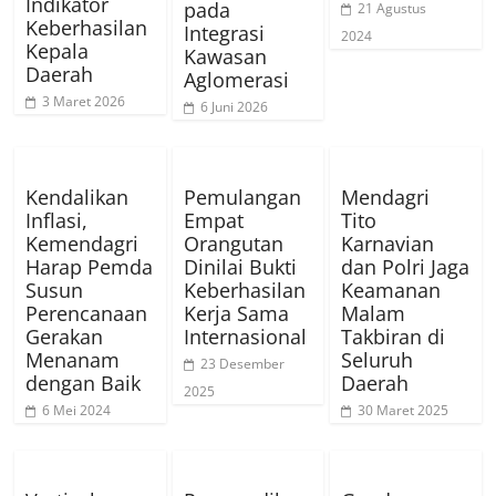
Indikator
pada
21 Agustus
Keberhasilan
Integrasi
2024
Kepala
Kawasan
Daerah
Aglomerasi
3 Maret 2026
6 Juni 2026
Kendalikan
Pemulangan
Mendagri
Inflasi,
Empat
Tito
Kemendagri
Orangutan
Karnavian
Harap Pemda
Dinilai Bukti
dan Polri Jaga
Susun
Keberhasilan
Keamanan
Perencanaan
Kerja Sama
Malam
Gerakan
Internasional
Takbiran di
Menanam
Seluruh
23 Desember
dengan Baik
Daerah
2025
6 Mei 2024
30 Maret 2025