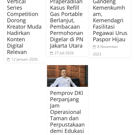
Vertical
Praperadilan
Gandeng
Series
Kasus Refill
Kemenkumh
Competition
Gas Portable
am,
Dorong
Berlanjut,
Kemendagri
Kreator Muda
Pembacaan
Fasilitasi
Hadirkan
Permohonan
Pegawai Urus
Konten
Digelar di PN
Paspor Hijau
Digital
Jakarta Utara
8 November
Relevan
27 Juli 2026
2023
12 Januari 2026
Pemprov DKI
Perpanjang
Jam
Operasional
Taman dan
Perpustakaan
demi Edukasi