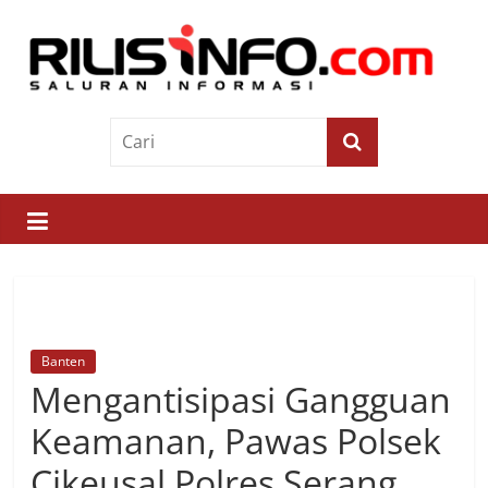
Skip
to
content
Rilis
Info
Saluran
Informasi
Banten
Mengantisipasi Gangguan
Keamanan, Pawas Polsek
Cikeusal Polres Serang