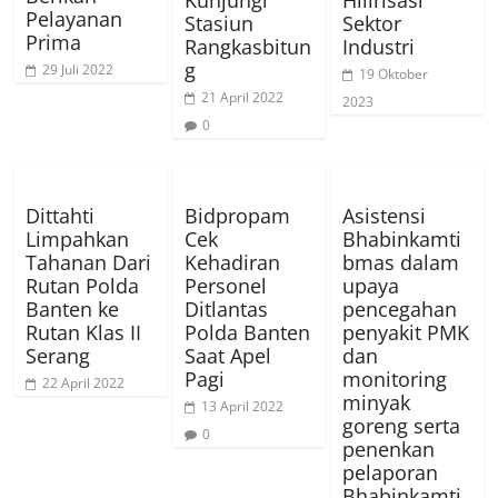
Kunjungi
Hilirisasi
Pelayanan
Stasiun
Sektor
Prima
Rangkasbitun
Industri
g
29 Juli 2022
19 Oktober
21 April 2022
2023
0
Dittahti
Bidpropam
Asistensi
Limpahkan
Cek
Bhabinkamti
Tahanan Dari
Kehadiran
bmas dalam
Rutan Polda
Personel
upaya
Banten ke
Ditlantas
pencegahan
Rutan Klas II
Polda Banten
penyakit PMK
Serang
Saat Apel
dan
Pagi
monitoring
22 April 2022
minyak
13 April 2022
goreng serta
0
penenkan
pelaporan
Bhabinkamti