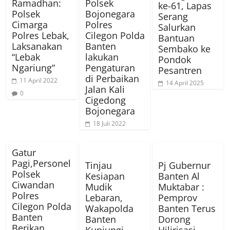
Ramadhan:
Polsek
ke-61, Lapas
Polsek
Bojonegara
Serang
Cimarga
Polres
Salurkan
Polres Lebak,
Cilegon Polda
Bantuan
Laksanakan
Banten
Sembako ke
“Lebak
lakukan
Pondok
Ngariung”
Pengaturan
Pesantren
di Perbaikan
11 April 2022
14 April 2025
Jalan Kali
0
Cigedong
Bojonegara
18 Juli 2022
Gatur
Pagi,Personel
Tinjau
Pj Gubernur
Polsek
Kesiapan
Banten Al
Ciwandan
Mudik
Muktabar :
Polres
Lebaran,
Pemprov
Cilegon Polda
Wakapolda
Banten Terus
Banten
Banten
Dorong
Berikan