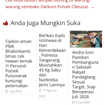
Cek Ketersedian Minyak Goreng Di warung-
warung sembako Darkum Polsek Cikeusal.
→
Anda Juga Mungkin Suka
Berikan Kado
Istimewa di
Cipkon aman
Hari
PMK
Kemerdekaan
Bhabinkamti
Andra Soni
, Polresta
bmas cek
Pastikan
Tangerang
hewan ternak
Pembanguna
Musnahkan
!!! Personil
n Sekolah
43 Kg Sabu
Polsek
Rakyat
dan
Pulomerak
Pandeglang
Narkotika
kunjungi
Sesuai
Jenis Lainnya
peternakan
Target, Siap
17 Agustus
Beroperasi
7 Juli 2022
Juli 2026
2022
9 Juni 2026