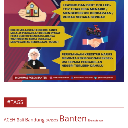
#TAGS
Banten
ACEH
Bandung
Bali
Beasiswa
BANSOS