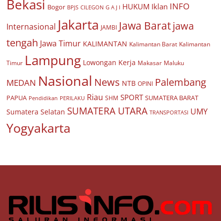
Bekasi
INFO
HUKUM
Iklan
Bogor
BPJS
CILEGON
G A J I
Jakarta
Jawa Barat
jawa
Internasional
JAMBI
tengah
Jawa Timur
KALIMANTAN
Kalimantan Barat
Kalimantan
Lampung
Lowongan Kerja
Timur
Makasar
Maluku
Nasional
Palembang
News
MEDAN
NTB
OPINI
Riau
SPORT
PAPUA
SUMATERA BARAT
Pendidikan
PERILAKU
SHM
SUMATERA UTARA
UMY
Sumatera Selatan
TRANSPORTASI
Yogyakarta