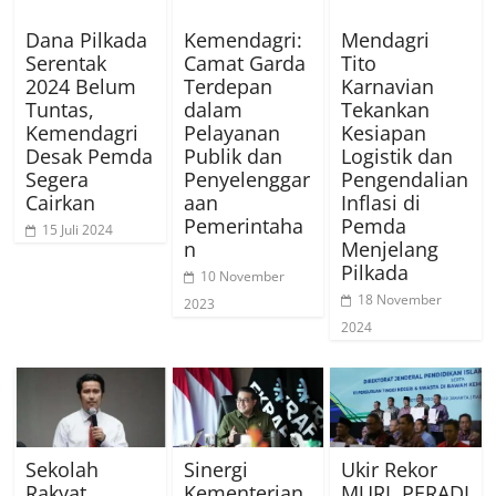
Dana Pilkada
Kemendagri:
Mendagri
Serentak
Camat Garda
Tito
2024 Belum
Terdepan
Karnavian
Tuntas,
dalam
Tekankan
Kemendagri
Pelayanan
Kesiapan
Desak Pemda
Publik dan
Logistik dan
Segera
Penyelenggar
Pengendalian
Cairkan
aan
Inflasi di
Pemerintaha
Pemda
15 Juli 2024
n
Menjelang
Pilkada
10 November
18 November
2023
2024
Sekolah
Sinergi
Ukir Rekor
Rakyat,
Kementerian
MURI, PERADI