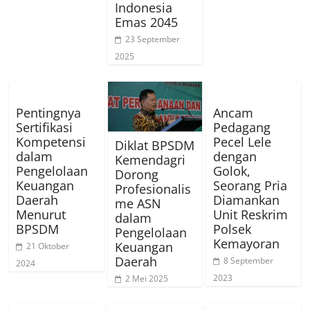
Indonesia
Emas 2045
23 September
2025
Pentingnya
Ancam
Sertifikasi
Pedagang
Kompetensi
Pecel Lele
Diklat BPSDM
dalam
dengan
Kemendagri
Pengelolaan
Golok,
Dorong
Keuangan
Seorang Pria
Profesionalis
Daerah
Diamankan
me ASN
Menurut
Unit Reskrim
dalam
BPSDM
Polsek
Pengelolaan
Kemayoran
Keuangan
21 Oktober
Daerah
8 September
2024
2023
2 Mei 2025