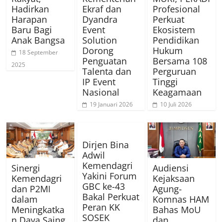
Hadirkan
Ekraf dan
Profesional
Harapan
Dyandra
Perkuat
Baru Bagi
Event
Ekosistem
Anak Bangsa
Solution
Pendidikan
Dorong
Hukum
18 September
Penguatan
Bersama 108
2025
Talenta dan
Perguruan
IP Event
Tinggi
Nasional
Keagamaan
19 Januari 2026
10 Juli 2026
Dirjen Bina
Adwil
Kemendagri
Sinergi
Audiensi
Yakini Forum
Kemendagri
Kejaksaan
GBC ke-43
dan P2MI
Agung-
Bakal Perkuat
dalam
Komnas HAM
Peran KK
Meningkatka
Bahas MoU
SOSEK
n Daya Saing
dan