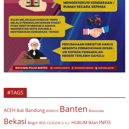
#TAGS
Banten
ACEH
Bandung
Bali
Beasiswa
BANSOS
Bekasi
INFO
HUKUM
Iklan
Bogor
BPJS
CILEGON
G A J I