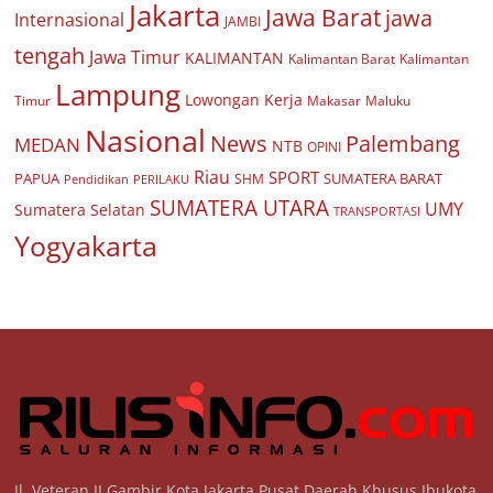
Jakarta
Jawa Barat
jawa
Internasional
JAMBI
tengah
Jawa Timur
KALIMANTAN
Kalimantan Barat
Kalimantan
Lampung
Lowongan Kerja
Timur
Makasar
Maluku
Nasional
Palembang
News
MEDAN
NTB
OPINI
Riau
SPORT
PAPUA
SUMATERA BARAT
Pendidikan
PERILAKU
SHM
SUMATERA UTARA
UMY
Sumatera Selatan
TRANSPORTASI
Yogyakarta
Jl. Veteran II Gambir Kota Jakarta Pusat Daerah Khusus Ibukota