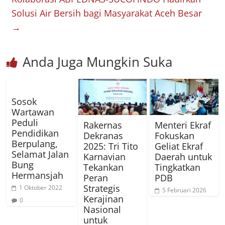
Solusi Air Bersih bagi Masyarakat Aceh Besar
→
Anda Juga Mungkin Suka
Sosok
Wartawan
Peduli
Rakernas
Menteri Ekraf
Pendidikan
Dekranas
Fokuskan
Berpulang,
2025: Tri Tito
Geliat Ekraf
Selamat Jalan
Karnavian
Daerah untuk
Bung
Tekankan
Tingkatkan
Hermansjah
Peran
PDB
Strategis
1 Oktober 2022
5 Februari 2026
Kerajinan
0
Nasional
untuk