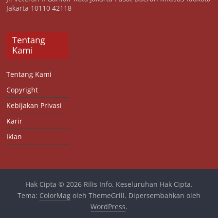
Jakarta 10110 42118
Tentang
Kami
Tentang Kami
Copyright
Kebijakan Privasi
Karir
Iklan
Hak Cipta © 2026
Rilis Info
. Keseluruhan Hak Cipta.
Tema:
ColorMag
oleh ThemeGrill. Dipersembahkan oleh
WordPress
.