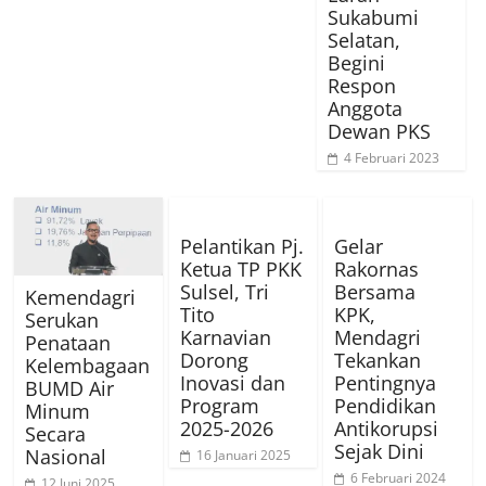
Sukabumi
Selatan,
Begini
Respon
Anggota
Dewan PKS
4 Februari 2023
Pelantikan Pj.
Gelar
Ketua TP PKK
Rakornas
Sulsel, Tri
Bersama
Kemendagri
Tito
KPK,
Serukan
Karnavian
Mendagri
Penataan
Dorong
Tekankan
Kelembagaan
Inovasi dan
Pentingnya
BUMD Air
Program
Pendidikan
Minum
2025-2026
Antikorupsi
Secara
Sejak Dini
Nasional
16 Januari 2025
6 Februari 2024
12 Juni 2025