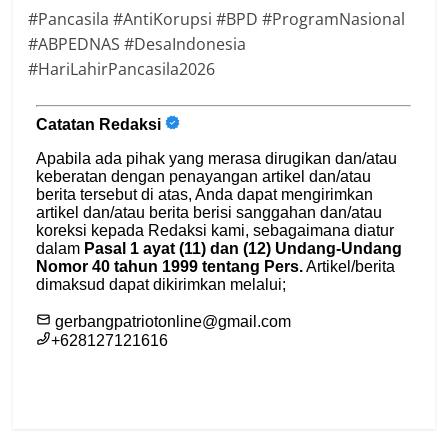
#Pancasila #AntiKorupsi #BPD #ProgramNasional
#ABPEDNAS #DesaIndonesia
#HariLahirPancasila2026