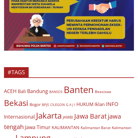
#TAGS
Banten
ACEH
Bandung
Bali
Beasiswa
BANSOS
Bekasi
INFO
HUKUM
Iklan
Bogor
BPJS
CILEGON
G A J I
Jakarta
Jawa Barat
jawa
Internasional
JAMBI
tengah
Jawa Timur
KALIMANTAN
Kalimantan Barat
Kalimantan
Lampung