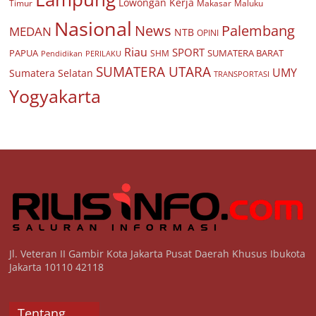
Lowongan Kerja
Timur
Makasar
Maluku
Nasional
Palembang
News
MEDAN
NTB
OPINI
Riau
SPORT
PAPUA
SUMATERA BARAT
Pendidikan
PERILAKU
SHM
SUMATERA UTARA
UMY
Sumatera Selatan
TRANSPORTASI
Yogyakarta
Jl. Veteran II Gambir Kota Jakarta Pusat Daerah Khusus Ibukota
Jakarta 10110 42118
Tentang