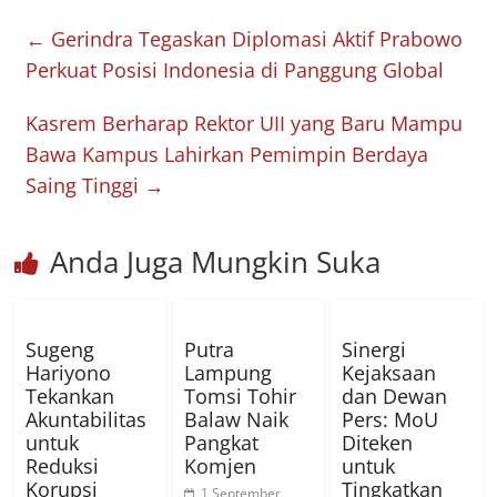
←
Gerindra Tegaskan Diplomasi Aktif Prabowo
Perkuat Posisi Indonesia di Panggung Global
Kasrem Berharap Rektor UII yang Baru Mampu
Bawa Kampus Lahirkan Pemimpin Berdaya
Saing Tinggi
→
Anda Juga Mungkin Suka
Sugeng
Putra
Sinergi
Hariyono
Lampung
Kejaksaan
Tekankan
Tomsi Tohir
dan Dewan
Akuntabilitas
Balaw Naik
Pers: MoU
untuk
Pangkat
Diteken
Reduksi
Komjen
untuk
Korupsi
Tingkatkan
1 September