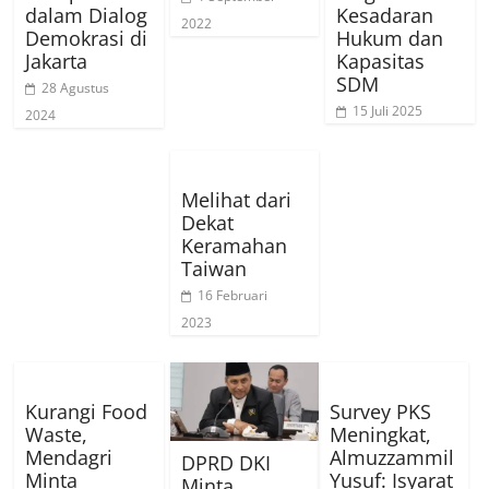
dalam Dialog
Kesadaran
2022
Demokrasi di
Hukum dan
Jakarta
Kapasitas
SDM
28 Agustus
15 Juli 2025
2024
Melihat dari
Dekat
Keramahan
Taiwan
16 Februari
2023
Kurangi Food
Survey PKS
Waste,
Meningkat,
Mendagri
Almuzzammil
DPRD DKI
Minta
Yusuf: Isyarat
Minta