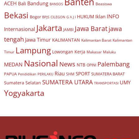
Banten
ACEH
Bandung
Bali
Beasiswa
BANSOS
Bekasi
INFO
HUKUM
Iklan
Bogor
BPJS
CILEGON
G A J I
Jakarta
Jawa Barat
jawa
Internasional
JAMBI
tengah
Jawa Timur
KALIMANTAN
Kalimantan Barat
Kalimantan
Lampung
Lowongan Kerja
Timur
Makasar
Maluku
Nasional
Palembang
News
MEDAN
NTB
OPINI
Riau
SPORT
PAPUA
SUMATERA BARAT
Pendidikan
PERILAKU
SHM
SUMATERA UTARA
UMY
Sumatera Selatan
TRANSPORTASI
Yogyakarta