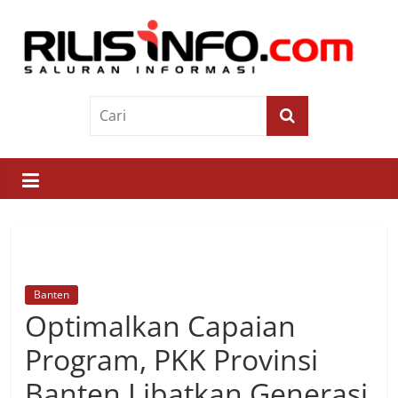
Skip
to
content
Rilis
Info
Saluran
Informasi
Banten
Optimalkan Capaian
Program, PKK Provinsi
Banten Libatkan Generasi