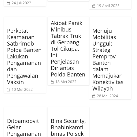
24 Juli 2022
19 April 2025
Akibat Panik
Minibus
Perketat
Menuju
Tabrak Truk
Keamanan
Mobilitas
di Gerbang
Satbrimob
Unggul:
Tol Cikupa,
Polda Banten
Strategi
Ini
Lakukan
Pemprov
Penjelasan
Pengamanan
Banten
Dirlantas
dan
dalam
Polda Banten
Pengawalan
Memajukan
Vaksin
Konektivitas
18 Mei 2022
Wilayah
10 Mei 2022
28 Mei 2024
Ditpamobvit
Bina Security,
Gelar
Bhabinkamti
Pengamanan
bmas Polsek