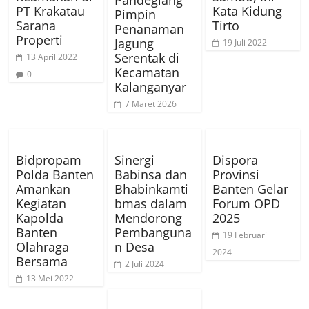
Pandeglang
PT Krakatau
Kata Kidung
Pimpin
Sarana
Tirto
Penanaman
Properti
Jagung
19 Juli 2022
Serentak di
13 April 2022
Kecamatan
0
Kalanganyar
7 Maret 2026
Bidpropam
Sinergi
Dispora
Polda Banten
Babinsa dan
Provinsi
Amankan
Bhabinkamti
Banten Gelar
Kegiatan
bmas dalam
Forum OPD
Kapolda
Mendorong
2025
Banten
Pembanguna
19 Februari
Olahraga
n Desa
2024
Bersama
2 Juli 2024
13 Mei 2022