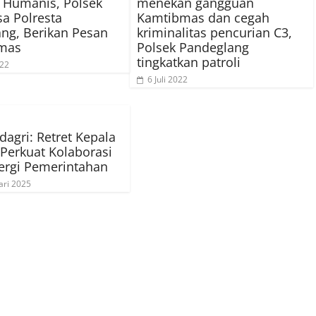
 Humanis, Polsek
menekan gangguan
sa Polresta
Kamtibmas dan cegah
ng, Berikan Pesan
kriminalitas pencurian C3,
mas
Polsek Pandeglang
tingkatkan patroli
022
6 Juli 2022
gri: Retret Kepala
Perkuat Kolaborasi
ergi Pemerintahan
ari 2025