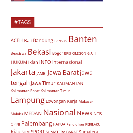
#TAGS
Banten
ACEH
Bandung
Bali
BANSOS
Bekasi
Bogor
Beasiswa
BPJS
CILEGON
G A J I
INFO
Internasional
HUKUM
Iklan
Jakarta
Jawa Barat
jawa
JAMBI
tengah
Jawa Timur
KALIMANTAN
Kalimantan Barat
Kalimantan Timur
Lampung
Lowongan Kerja
Makasar
Nasional
News
MEDAN
NTB
Maluku
Palembang
PAPUA
OPINI
Pendidikan
PERILAKU
Riau
SPORT
Sumatera
SUMATERA BARAT
SHM