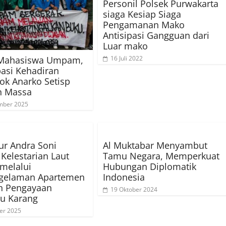
Personil Polsek Purwakarta
siaga Kesiap Siaga
Pengamanan Mako
Antisipasi Gangguan dari
Luar mako
s Mahasiswa Umpam,
16 Juli 2022
pasi Kehadiran
k Anarko Setisp
n Massa
mber 2025
r Andra Soni
Al Muktabar Menyambut
Kelestarian Laut
Tamu Negara, Memperkuat
melalui
Hubungan Diplomatik
gelaman Apartemen
Indonesia
n Pengayaan
19 Oktober 2024
u Karang
er 2025