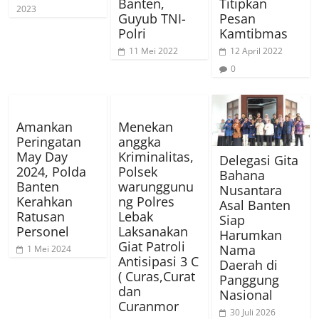
Banten,
Titipkan
2023
Guyub TNI-
Pesan
Polri
Kamtibmas
11 Mei 2022
12 April 2022
0
Amankan
Menekan
Peringatan
anggka
May Day
Kriminalitas,
Delegasi Gita
2024, Polda
Polsek
Bahana
Banten
warunggunu
Nusantara
Kerahkan
ng Polres
Asal Banten
Ratusan
Lebak
Siap
Personel
Laksanakan
Harumkan
Giat Patroli
Nama
1 Mei 2024
Antisipasi 3 C
Daerah di
( Curas,Curat
Panggung
dan
Nasional
Curanmor
30 Juli 2026