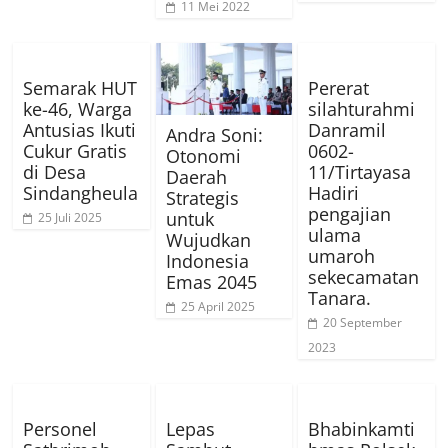
11 Mei 2022
Semarak HUT
Pererat
ke-46, Warga
silahturahmi
Antusias Ikuti
Danramil
Andra Soni:
Cukur Gratis
0602-
Otonomi
di Desa
11/Tirtayasa
Daerah
Sindangheula
Hadiri
Strategis
pengajian
untuk
25 Juli 2025
ulama
Wujudkan
umaroh
Indonesia
sekecamatan
Emas 2045
Tanara.
25 April 2025
20 September
2023
Personel
Lepas
Bhabinkamti