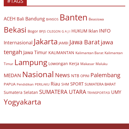
#TAGS
Banten
ACEH
Bandung
Bali
Beasiswa
BANSOS
Bekasi
INFO
HUKUM
Iklan
Bogor
BPJS
CILEGON
G A J I
Jakarta
Jawa Barat
jawa
Internasional
JAMBI
tengah
Jawa Timur
KALIMANTAN
Kalimantan Barat
Kalimantan
Lampung
Lowongan Kerja
Timur
Makasar
Maluku
Nasional
Palembang
News
MEDAN
NTB
OPINI
Riau
SPORT
PAPUA
SUMATERA BARAT
Pendidikan
PERILAKU
SHM
SUMATERA UTARA
UMY
Sumatera Selatan
TRANSPORTASI
Yogyakarta