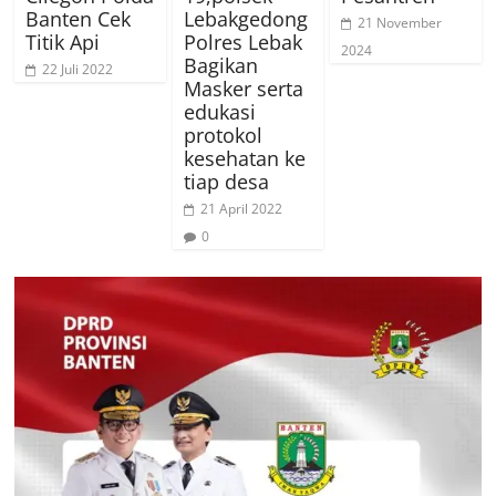
Banten Cek
Lebakgedong
21 November
Titik Api
Polres Lebak
2024
Bagikan
22 Juli 2022
Masker serta
edukasi
protokol
kesehatan ke
tiap desa
21 April 2022
0