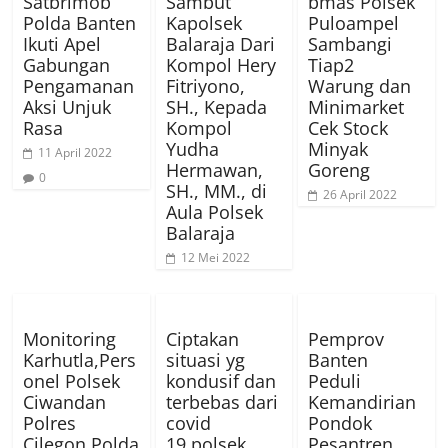
Satbrimob
Sambut
bmas Polsek
Polda Banten
Kapolsek
Puloampel
Ikuti Apel
Balaraja Dari
Sambangi
Gabungan
Kompol Hery
Tiap2
Pengamanan
Fitriyono,
Warung dan
Aksi Unjuk
SH., Kepada
Minimarket
Rasa
Kompol
Cek Stock
Yudha
Minyak
11 April 2022
Hermawan,
Goreng
0
SH., MM., di
26 April 2022
Aula Polsek
Balaraja
12 Mei 2022
Monitoring
Ciptakan
Pemprov
Karhutla,Pers
situasi yg
Banten
onel Polsek
kondusif dan
Peduli
Ciwandan
terbebas dari
Kemandirian
Polres
covid
Pondok
Cilegon Polda
19,polsek
Pesantren