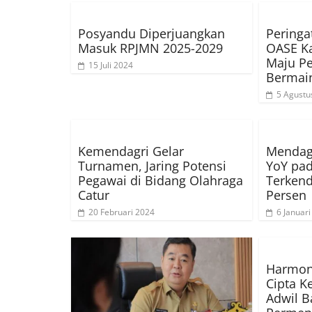
Posyandu Diperjuangkan
Peringa
Masuk RPJMN 2025-2029
OASE Ka
Maju P
15 Juli 2024
Bermai
5 Agustu
Kemendagri Gelar
Mendagr
Turnamen, Jaring Potensi
YoY pa
Pegawai di Bidang Olahraga
Terkend
Catur
Persen
20 Februari 2024
6 Januar
Harmon
Cipta Ke
Adwil B