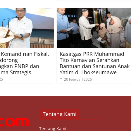
 Kemandirian Fiskal,
Kasatgas PRR Muhammad
idorong
Tito Karnavian Serahkan
gkan PNBP dan
Bantuan dan Santunan Anak
ama Strategis
Yatim di Lhokseumawe
25
20 Februari 2026
Tentang Kami
Tentang Kami