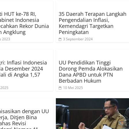
ti HUT ke-78 RI,
35 Daerah Terapan Langkah
binet Indonesia
Pengendalian Inflasi,
ecahkan Rekor Dunia
Kemendagri Targetkan
n Angklung
Peningkatan
s 2023
3 September 2024
i: Inflasi Indonesia
UU Pendidikan Tinggi
da Desember 2024
Dorong Pemda Alokasikan
ali di Angka 1,57
Dana APBD untuk PTN
Berbadan Hukum
i 2025
10 Mei 2025
isasikan dengan UU
rja, Ditjen Bina
ahas Revisi