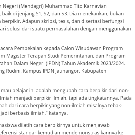
lam Negeri (Mendagri) Muhammad Tito Karnavian
baik di jenjang S1, S2, dan S3. Dia menekankan, bukan
erpikir. Adapun skripsi, tesis, dan disertasi berfungsi
cari solusi dari suatu permasalahan dengan menggunakan
da acara Pembekalan kepada Calon Wisudawan Program
am Magister Terapan Studi Pemerintahan, dan Program
ntahan Dalam Negeri (IPDN) Tahun Akademik 2023/2024.
ung Rudini, Kampus IPDN Jatinangor, Kabupaten
mau belajar ini adalah mengubah cara berpikir dari non-
 ilmiah menjadi berpikir ilmiah, tapi ada tingkatannya. Pada
ah dari cara berpikir yang non-ilmiah misalnya tebak-
jadi berbasis ilmiah,” katanya.
hasiswa dilatih cara berpikirnya untuk menjawab
eferensi standar kemudian mendemonstrasikannya ke