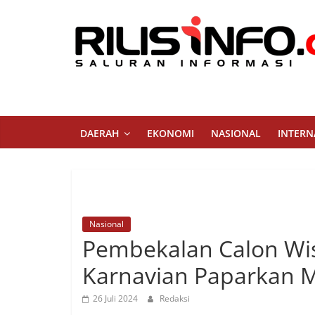
Skip
to
content
Rilis
Info
Saluran
DAERAH
EKONOMI
NASIONAL
INTERN
Informasi
Nasional
Pembekalan Calon Wi
Karnavian Paparkan 
26 Juli 2024
Redaksi