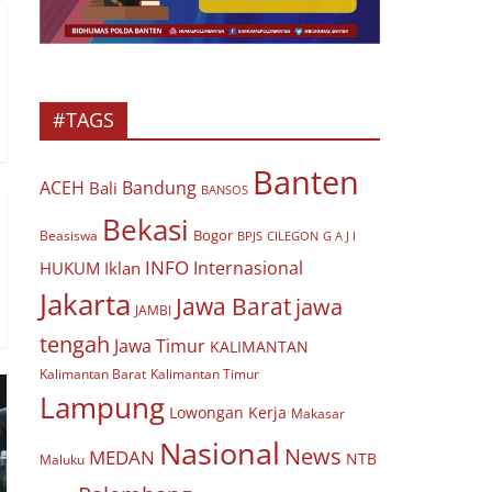
#TAGS
Banten
ACEH
Bandung
Bali
BANSOS
Bekasi
Bogor
Beasiswa
BPJS
CILEGON
G A J I
INFO
Internasional
HUKUM
Iklan
Jakarta
Jawa Barat
jawa
JAMBI
tengah
Jawa Timur
KALIMANTAN
Kalimantan Barat
Kalimantan Timur
Lampung
Lowongan Kerja
Makasar
Nasional
News
MEDAN
NTB
Maluku