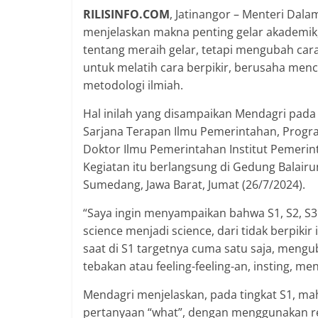
RILISINFO.COM
, Jatinangor – Menteri Da
menjelaskan makna penting gelar akademik, 
tentang meraih gelar, tetapi mengubah cara b
untuk melatih cara berpikir, berusaha men
metodologi ilmiah.
Hal inilah yang disampaikan Mendagri pa
Sarjana Terapan Ilmu Pemerintahan, Progr
Doktor Ilmu Pemerintahan Institut Pemeri
Kegiatan itu berlangsung di Gedung Balair
Sumedang, Jawa Barat, Jumat (26/7/2024).
“Saya ingin menyampaikan bahwa S1, S2, S3 
science menjadi science, dari tidak berpikir
saat di S1 targetnya cuma satu saja, mengub
tebakan atau feeling-feeling-an, insting, men
Mendagri menjelaskan, pada tingkat S1, ma
pertanyaan “what”, dengan menggunakan r