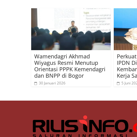
Wamendagri Akhmad
Perkuat
Wiyagus Resmi Menutup
IPDN D
Orientasi PPPK Kemendagri
Kemban
dan BNPP di Bogor
Kerja S
30 Januari 2026
5 Juni 20