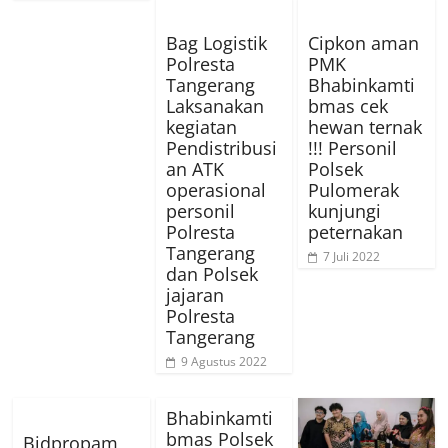
Bag Logistik
Cipkon aman
Polresta
PMK
Tangerang
Bhabinkamti
Laksanakan
bmas cek
kegiatan
hewan ternak
Pendistribusi
!!! Personil
an ATK
Polsek
operasional
Pulomerak
personil
kunjungi
Polresta
peternakan
Tangerang
7 Juli 2022
dan Polsek
jajaran
Polresta
Tangerang
9 Agustus 2022
Bhabinkamti
bmas Polsek
Bidpropam