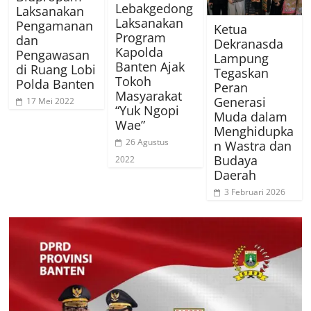
Lebakgedong
Laksanakan
Laksanakan
Pengamanan
Ketua
Program
dan
Dekranasda
Kapolda
Pengawasan
Lampung
Banten Ajak
di Ruang Lobi
Tegaskan
Tokoh
Polda Banten
Peran
Masyarakat
Generasi
17 Mei 2022
“Yuk Ngopi
Muda dalam
Wae”
Menghidupka
26 Agustus
n Wastra dan
Budaya
2022
Daerah
3 Februari 2026