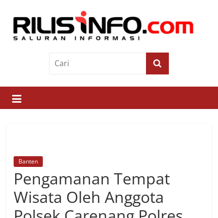
Skip
to
content
Rilis
Info
Saluran
Informasi
Banten
Pengamanan Tempat
Wisata Oleh Anggota
Polsek Carenang Polres