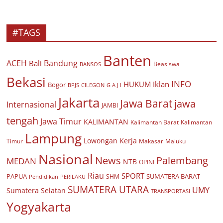
#TAGS
Banten
ACEH
Bandung
Bali
Beasiswa
BANSOS
Bekasi
INFO
HUKUM
Iklan
Bogor
BPJS
CILEGON
G A J I
Jakarta
Jawa Barat
jawa
Internasional
JAMBI
tengah
Jawa Timur
KALIMANTAN
Kalimantan Barat
Kalimantan
Lampung
Lowongan Kerja
Timur
Makasar
Maluku
Nasional
Palembang
News
MEDAN
NTB
OPINI
Riau
SPORT
PAPUA
SUMATERA BARAT
Pendidikan
PERILAKU
SHM
SUMATERA UTARA
UMY
Sumatera Selatan
TRANSPORTASI
Yogyakarta