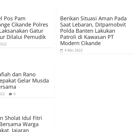
el Pos Pam
Berikan Situasi Aman Pada
ange Cikande Polres
Saat Lebaran, Ditpamobvit
Laksanakan Gatur
Polda Banten Lakukan
lur Dilalui Pemudik
Patroli di Kawasan PT
Modern Cikande
 2022
4 Mei 2022
afiah dan Rano
Sepakat Gelar Musda
ersama
022
0
 Sholat Idul Fitri
 Bersama Warga
kat, Jajaran