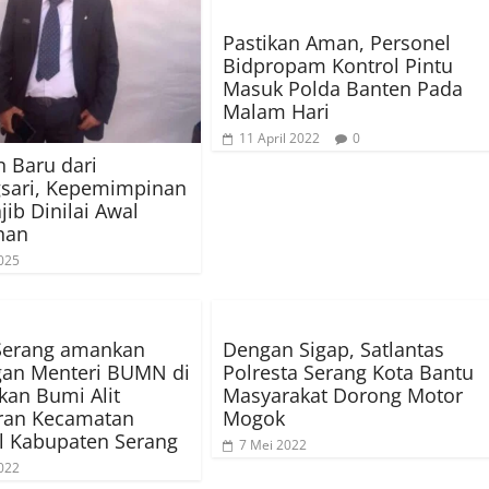
Pastikan Aman, Personel
Bidpropam Kontrol Pintu
Masuk Polda Banten Pada
Malam Hari
11 April 2022
0
 Baru dari
sari, Kepemimpinan
jib Dinilai Awal
han
025
 Serang amankan
Dengan Sigap, Satlantas
gan Menteri BUMN di
Polresta Serang Kota Bantu
an Bumi Alit
Masyarakat Dorong Motor
aran Kecamatan
Mogok
l Kabupaten Serang
7 Mei 2022
022