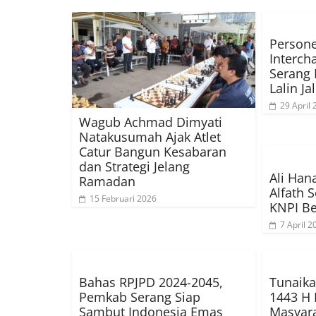
Person
Interch
Serang 
Lalin Ja
29 April
Wagub Achmad Dimyati
Natakusumah Ajak Atlet
Catur Bangun Kesabaran
dan Strategi Jelang
Ali Han
Ramadan
Alfath 
15 Februari 2026
KNPI B
7 April 2
Bahas RPJPD 2024-2045,
Tunaikan
Pemkab Serang Siap
1443 H
Sambut Indonesia Emas
Masyara