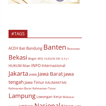
#TAGS
Banten
ACEH
Bandung
Bali
Beasiswa
Bekasi
Bogor
BPJS
CILEGON
G A J I
DKI
INFO
Internasional
HUKUM
Iklan
Jakarta
Jawa Barat
jawa
JAMBI
tengah
Jawa Timur
KALIMANTAN
Kalimantan Barat
Kalimantan Timur
Lampung
Lowongan Kerja
Makasar
Nasional