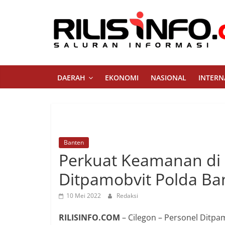
Skip
to
content
Rilis
Info
DAERAH
EKONOMI
NASIONAL
INTERN
Saluran
Informasi
Banten
Perkuat Keamanan di 
Ditpamobvit Polda B
10 Mei 2022
Redaksi
RILISINFO.COM
– Cilegon – Personel Ditp