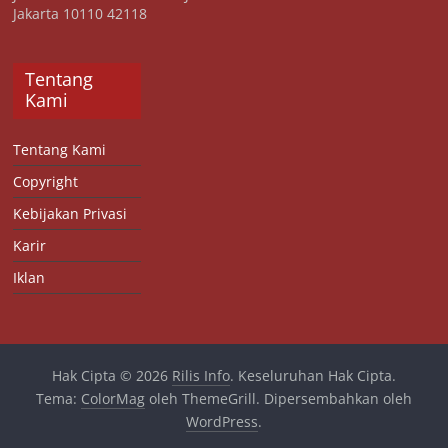
Jakarta 10110 42118
Tentang
Kami
Tentang Kami
Copyright
Kebijakan Privasi
Karir
Iklan
Hak Cipta © 2026
Rilis Info
. Keseluruhan Hak Cipta.
Tema:
ColorMag
oleh ThemeGrill. Dipersembahkan oleh
WordPress
.