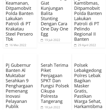
Keamanan,
Giat
Kamtibmas,
Ditpamobvit
Kunjungan
Ditpamobvit
Polda Banten
Balita
Polda Banten
Lakukan
Stunting
Lakukan
Patroli di PT
Dengan Cara
Patroli di PT
Krakatau
One Day One
Pelindo
Steel Persero
Egg
Regional II
Tbk
Banten
19 Juli 2022
16 Mei 2022
29 April 2022
Pj Gubernur
Serah Terima
Polsek
Banten Al
Piket
Lebakgedong
Muktabar
Penjagaan
Polres Lebak
Serahkan 9
SPKT Dan
Bagikan
Penghargaan
Fungsi Polsek
Masker
Pemenang
Cikupa
Gratis,
Inovasi
Polresta
Pastikan
Pelayanan
Tangerang
Warga Sehat,
Publik
Harkamtibma
18 Juli 2022