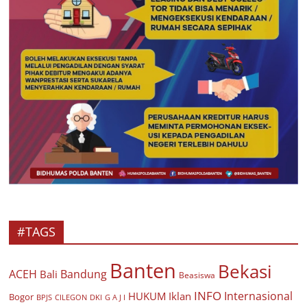
#TAGS
Banten
Bekasi
ACEH
Bandung
Bali
Beasiswa
INFO
Internasional
HUKUM
Iklan
Bogor
BPJS
CILEGON
G A J I
DKI