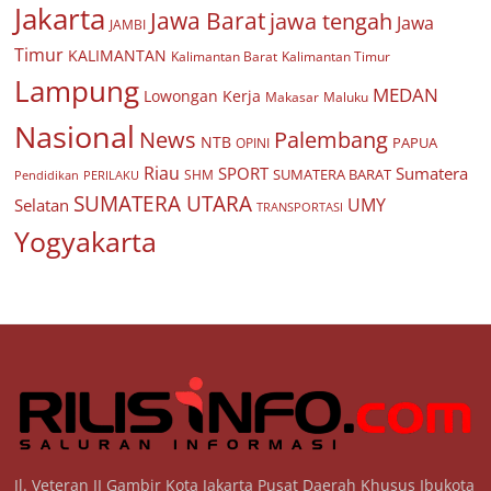
Jakarta
Jawa Barat
jawa tengah
Jawa
JAMBI
Timur
KALIMANTAN
Kalimantan Barat
Kalimantan Timur
Lampung
MEDAN
Lowongan Kerja
Makasar
Maluku
Nasional
Palembang
News
NTB
PAPUA
OPINI
Riau
SPORT
Sumatera
SUMATERA BARAT
Pendidikan
PERILAKU
SHM
SUMATERA UTARA
UMY
Selatan
TRANSPORTASI
Yogyakarta
Jl. Veteran II Gambir Kota Jakarta Pusat Daerah Khusus Ibukota