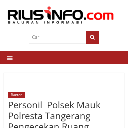
Skip
to
content
Rilis
Info
Saluran
Informasi
Banten
Personil Polsek Mauk
Polresta Tangerang
Pengecekan Ruang