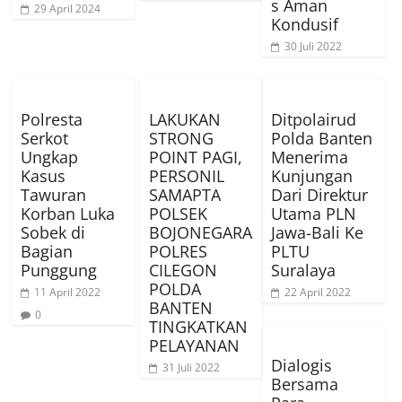
s Aman
29 April 2024
Kondusif
30 Juli 2022
Polresta
LAKUKAN
Ditpolairud
Serkot
STRONG
Polda Banten
Ungkap
POINT PAGI,
Menerima
Kasus
PERSONIL
Kunjungan
Tawuran
SAMAPTA
Dari Direktur
Korban Luka
POLSEK
Utama PLN
Sobek di
BOJONEGARA
Jawa-Bali Ke
Bagian
POLRES
PLTU
Punggung
CILEGON
Suralaya
POLDA
11 April 2022
22 April 2022
BANTEN
0
TINGKATKAN
PELAYANAN
Dialogis
31 Juli 2022
Bersama