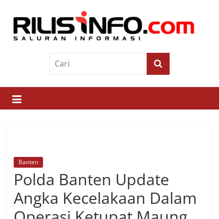
Skip
to
content
Rilis
Info
Saluran
Informasi
Banten
Polda Banten Update
Angka Kecelakaan Dalam
Operasi Ketupat Maung