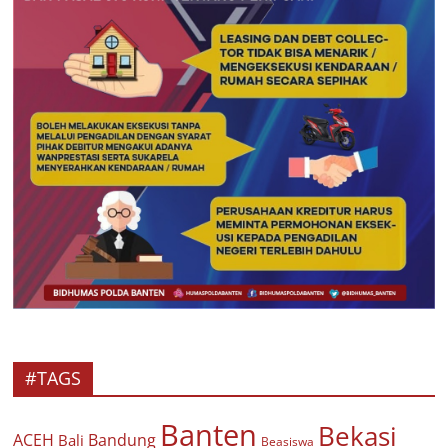
#TAGS
Banten
Bekasi
ACEH
Bandung
Bali
Beasiswa