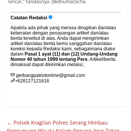
lancar,” tandasnya. (Bidhumas)icha
←
Polsek Kragilan Polres Serang Himbau
Pengunjung Wisata Kolam Renang Agar Tetap