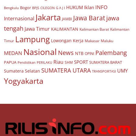
INFO
HUKUM
Iklan
Bogor
BPJS
CILEGON
G A J I
Bengkulu
Jakarta
Jawa Barat
jawa
Internasional
JAMBI
tengah
Jawa Timur
KALIMANTAN
Kalimantan Barat
Kalimantan
Lampung
Lowongan Kerja
Timur
Makasar
Maluku
Nasional
Palembang
News
MEDAN
NTB
OPINI
Riau
SPORT
PAPUA
SUMATERA BARAT
Pendidikan
PERILAKU
SHM
SUMATERA UTARA
UMY
Sumatera Selatan
TRANSPORTASI
Yogyakarta