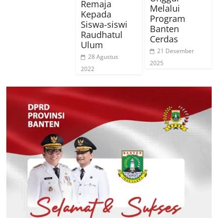
Remaja
Melalui
Kepada
Program
Siswa-siswi
Banten
Raudhatul
Cerdas
Ulum
21 Desember
28 Agustus
2025
2022