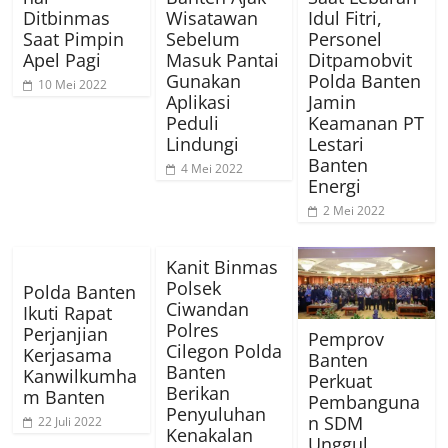
Ditbinmas
Wisatawan
Idul Fitri,
Saat Pimpin
Sebelum
Personel
Apel Pagi
Masuk Pantai
Ditpamobvit
Gunakan
Polda Banten
10 Mei 2022
Aplikasi
Jamin
Peduli
Keamanan PT
Lindungi
Lestari
Banten
4 Mei 2022
Energi
2 Mei 2022
Kanit Binmas
Polsek
Polda Banten
Ciwandan
Ikuti Rapat
Polres
Perjanjian
Pemprov
Cilegon Polda
Kerjasama
Banten
Banten
Kanwilkumha
Perkuat
Berikan
m Banten
Pembanguna
Penyuluhan
n SDM
22 Juli 2022
Kenakalan
Unggul