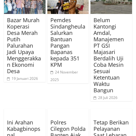
Bazar Murah
Pemdes
Belum
Koperasi
Sindangheula
Kantongi
Desa Merah
Salurkan
Amdal,
Putih
Bantuan
Manajemen
Palurahan
Pangan
PT GSI
Jadi Upaya
Bapanas
Majasari
Menggerakka
kepada 351
Berdalih Uji
n Ekonomi
KPM
Coba Mesin
Desa
Sesuai
24 November
Ketentuan
19 Januari 2026
2025
Waktu
Bangun
28 Juli 2026
Ini Arahan
Polres
Tetap Berikan
Kabagbinops
Cilegon Polda
Pelayanan
nal
Banten Ajak
Saat Lebaran