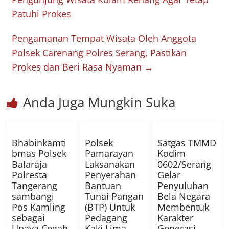
Patuhi Prokes
Pengamanan Tempat Wisata Oleh Anggota
Polsek Carenang Polres Serang, Pastikan
Prokes dan Beri Rasa Nyaman
→
Anda Juga Mungkin Suka
Bhabinkamti
Polsek
Satgas TMMD
bmas Polsek
Pamarayan
Kodim
Balaraja
Laksanakan
0602/Serang
Polresta
Penyerahan
Gelar
Tangerang
Bantuan
Penyuluhan
sambangi
Tunai Pangan
Bela Negara
Pos Kamling
(BTP) Untuk
Membentuk
sebagai
Pedagang
Karakter
Upaya Cegah
Kaki Lima
Generasi