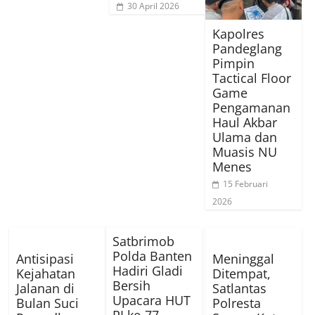
30 April 2026
Kapolres
Pandeglang
Pimpin
Tactical Floor
Game
Pengamanan
Haul Akbar
Ulama dan
Muasis NU
Menes
15 Februari
2026
Satbrimob
Polda Banten
Antisipasi
Meninggal
Hadiri Gladi
Kejahatan
Ditempat,
Bersih
Jalanan di
Satlantas
Upacara HUT
Bulan Suci
Polresta
RI ke-77