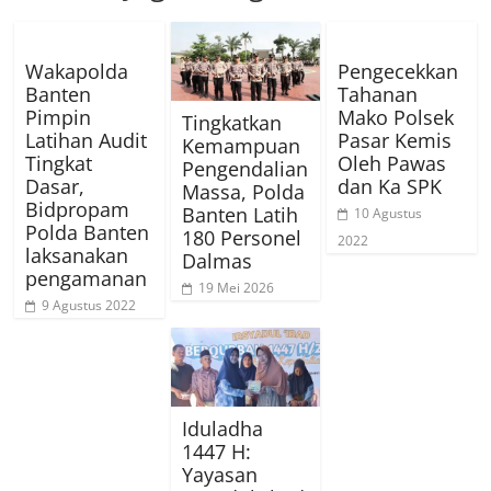
Wakapolda
Pengecekkan
Banten
Tahanan
Pimpin
Mako Polsek
Tingkatkan
Latihan Audit
Pasar Kemis
Kemampuan
Tingkat
Oleh Pawas
Pengendalian
Dasar,
dan Ka SPK
Massa, Polda
Bidpropam
Banten Latih
10 Agustus
Polda Banten
180 Personel
2022
laksanakan
Dalmas
pengamanan
19 Mei 2026
9 Agustus 2022
Iduladha
1447 H:
Yayasan