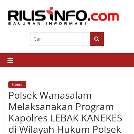
Skip
to
content
Rilis
Info
Saluran
Informasi
Banten
Polsek Wanasalam
Melaksanakan Program
Kapolres LEBAK KANEKES
di Wilayah Hukum Polsek