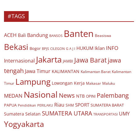
#TAGS
Banten
ACEH
Bandung
Bali
Beasiswa
BANSOS
Bekasi
INFO
HUKUM
Iklan
Bogor
BPJS
CILEGON
G A J I
Jakarta
Jawa Barat
jawa
Internasional
JAMBI
tengah
Jawa Timur
KALIMANTAN
Kalimantan Barat
Kalimantan
Lampung
Lowongan Kerja
Timur
Makasar
Maluku
Nasional
Palembang
News
MEDAN
NTB
OPINI
Riau
SPORT
PAPUA
SUMATERA BARAT
Pendidikan
PERILAKU
SHM
SUMATERA UTARA
UMY
Sumatera Selatan
TRANSPORTASI
Yogyakarta