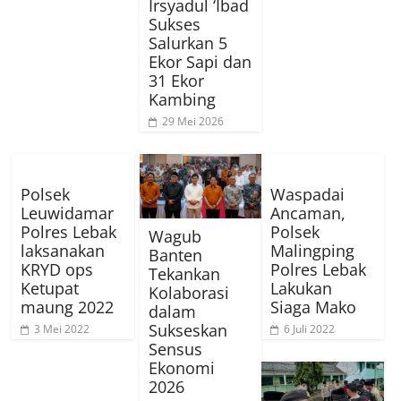
Irsyadul ‘Ibad
Sukses
Salurkan 5
Ekor Sapi dan
31 Ekor
Kambing
29 Mei 2026
Polsek
Waspadai
Leuwidamar
Ancaman,
Polres Lebak
Polsek
Wagub
laksanakan
Malingping
Banten
KRYD ops
Polres Lebak
Tekankan
Ketupat
Lakukan
Kolaborasi
maung 2022
Siaga Mako
dalam
Sukseskan
3 Mei 2022
6 Juli 2022
Sensus
Ekonomi
2026