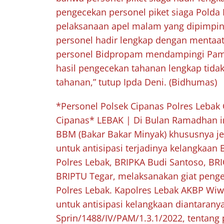
pengecekan personel piket siaga Pold
pelaksanaan apel malam yang dipimpi
personel hadir lengkap dengan mentaati
personel Bidpropam mendampingi Pame
hasil pengecekan tahanan lengkap tidak
tahanan,” tutup Ipda Deni. (Bidhumas)
*Personel Polsek Cipanas Polres Leba
Cipanas* LEBAK | Di Bulan Ramadhan in
BBM (Bakar Bakar Minyak) khususnya jen
untuk antisipasi terjadinya kelangkaan 
Polres Lebak, BRIPKA Budi Santoso, BR
BRIPTU Tegar, melaksanakan giat peng
Polres Lebak. Kapolres Lebak AKBP Wiw
untuk antisipasi kelangkaan diantaran
Sprin/1488/IV/PAM/1.3.1/2022, tentang 