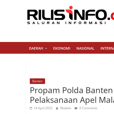
Skip
to
content
Rilis
Info
Saluran
DAERAH
EKONOMI
NASIONAL
INTERN
Informasi
Banten
Propam Polda Banten
Pelaksanaan Apel Ma
14 April 2022
Redaksi
0 Comments