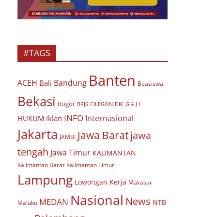
#TAGS
Banten
ACEH
Bandung
Bali
Beasiswa
Bekasi
Bogor
BPJS
CILEGON
G A J I
DKI
INFO
Internasional
HUKUM
Iklan
Jakarta
Jawa Barat
jawa
JAMBI
tengah
Jawa Timur
KALIMANTAN
Kalimantan Barat
Kalimantan Timur
Lampung
Lowongan Kerja
Makasar
Nasional
News
MEDAN
NTB
Maluku