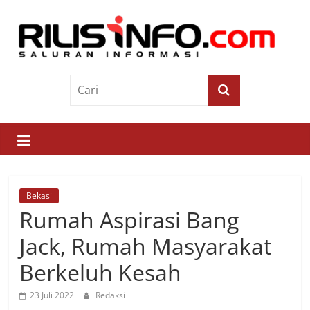
Skip
to
content
Rilis
Info
Saluran
Informasi
Bekasi
Rumah Aspirasi Bang
Jack, Rumah Masyarakat
Berkeluh Kesah
23 Juli 2022
Redaksi