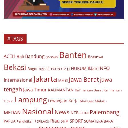
#TAGS
Banten
ACEH
Bandung
Bali
Beasiswa
BANSOS
Bekasi
INFO
HUKUM
Iklan
Bogor
BPJS
CILEGON
G A J I
Jakarta
Jawa Barat
jawa
Internasional
JAMBI
tengah
Jawa Timur
KALIMANTAN
Kalimantan Barat
Kalimantan
Lampung
Lowongan Kerja
Timur
Makasar
Maluku
Nasional
Palembang
News
MEDAN
NTB
OPINI
Riau
SPORT
PAPUA
SUMATERA BARAT
Pendidikan
PERILAKU
SHM