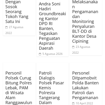
Dengan
Melaksanaka
Andra Soni
Sosok
n
Hadiri
Seorang
Pengamanan
Groundbreaki
Tokoh Yang
dan
ng Kantor
Satu Ini
Monitoring
DPD RI
Penyaluran
27 Agustus
Banten,
BLT-DD di
Tegaskan
2022
Kantor Desa
Penguatan
Cipining
Aspirasi
23 Agustus
Daerah
2022
5 Agustus 2026
Personil
Patroli
Personel
Polsek Curug
Dialogis
Ditpamobvit
Bitung Polres
Polsek Pasar
Polda Banten
Lebak, PAM
Kemis
Lakukan
di Wisata
Polresta
Patroli dan
Alam
Tangerang
Pengamanan
Ranggawulun
Dalam
10 April 2022