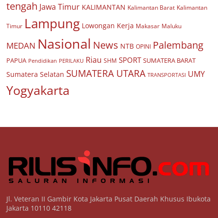
tengah
Jawa Timur
KALIMANTAN
Kalimantan Barat
Kalimantan
Lampung
Lowongan Kerja
Timur
Makasar
Maluku
Nasional
Palembang
News
MEDAN
NTB
OPINI
Riau
SPORT
PAPUA
SUMATERA BARAT
Pendidikan
PERILAKU
SHM
SUMATERA UTARA
UMY
Sumatera Selatan
TRANSPORTASI
Yogyakarta
Jl. Veteran II Gambir Kota Jakarta Pusat Daerah Khusus Ibukota
Jakarta 10110 42118