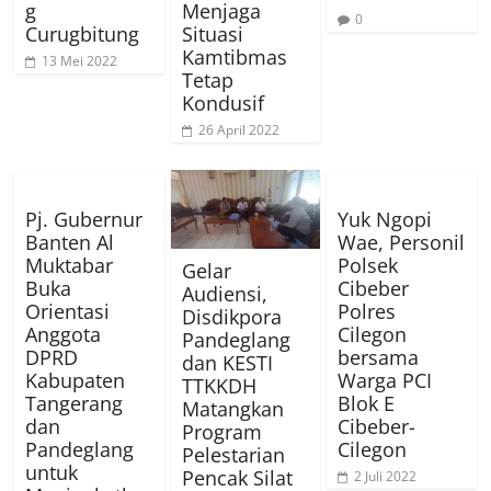
g
Menjaga
0
Curugbitung
Situasi
Kamtibmas
13 Mei 2022
Tetap
Kondusif
26 April 2022
Pj. Gubernur
Yuk Ngopi
Banten Al
Wae, Personil
Muktabar
Polsek
Gelar
Buka
Cibeber
Audiensi,
Orientasi
Polres
Disdikpora
Anggota
Cilegon
Pandeglang
DPRD
bersama
dan KESTI
Kabupaten
Warga PCI
TTKKDH
Tangerang
Blok E
Matangkan
dan
Cibeber-
Program
Pandeglang
Cilegon
Pelestarian
untuk
Pencak Silat
2 Juli 2022