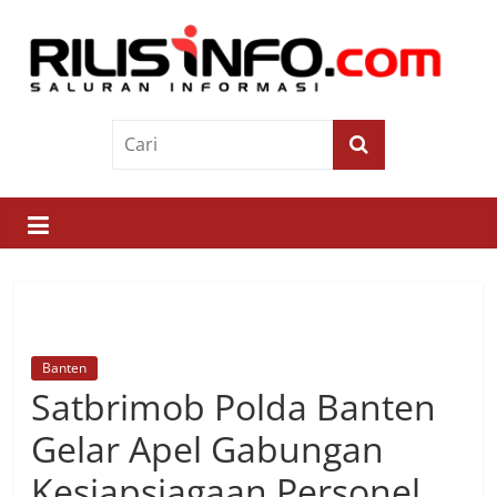
Skip
to
content
Rilis
Info
Saluran
Informasi
Banten
Satbrimob Polda Banten
Gelar Apel Gabungan
Kesiapsiagaan Personel