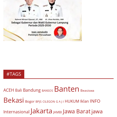
#TAGS
Banten
ACEH
Bandung
Bali
Beasiswa
BANSOS
Bekasi
INFO
HUKUM
Iklan
Bogor
BPJS
CILEGON
G A J I
Jakarta
Jawa Barat
jawa
Internasional
JAMBI