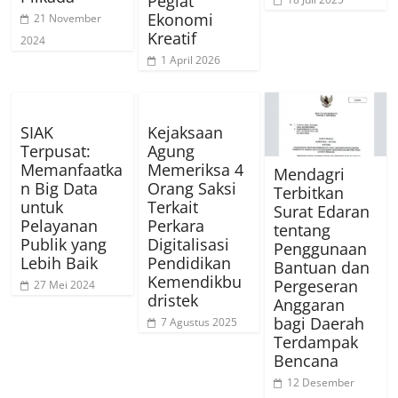
Pegiat
Ekonomi
21 November
Kreatif
2024
1 April 2026
SIAK
Kejaksaan
Terpusat:
Agung
Memanfaatka
Memeriksa 4
Mendagri
n Big Data
Orang Saksi
Terbitkan
untuk
Terkait
Surat Edaran
Pelayanan
Perkara
tentang
Publik yang
Digitalisasi
Penggunaan
Lebih Baik
Pendidikan
Bantuan dan
Kemendikbu
Pergeseran
27 Mei 2024
dristek
Anggaran
bagi Daerah
7 Agustus 2025
Terdampak
Bencana
12 Desember