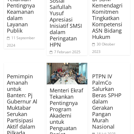
Sosial
Pentingnya
Kemendagri
Saifullah
Keamanan
Komitmen
Yusuf
dalam
Tingkatkan
Apresiasi
Layanan
Kompetensi
Inisiatif SMSI
Publik
ASN Bidang
dalam
Hukum
Peringatan
11 September
HPN
30 Oktober
2024
2023
7 Februari 2025
Pemimpin
PTPN IV
Amanah
PalmCo
untuk
Salurkan
Menteri Ekraf
Banten: Pj
Beras SPHP
Tekankan
Gubernur Al
dalam
Pentingnya
Muktabar
Gerakan
Program
Serukan
Pangan
Akademi
Partisipasi
Murah
untuk
Aktif dalam
Nasional
Penguatan
Pilkada
18 Juli 2025