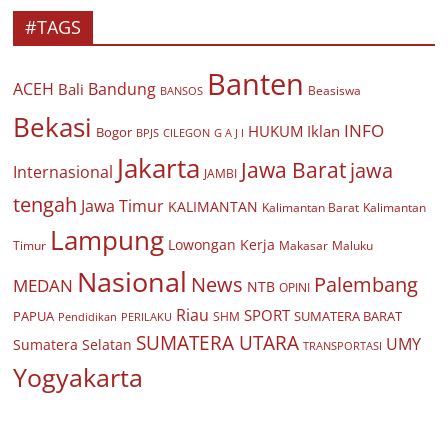
#TAGS
Banten
ACEH
Bandung
Bali
Beasiswa
BANSOS
Bekasi
INFO
HUKUM
Iklan
Bogor
BPJS
CILEGON
G A J I
Jakarta
Jawa Barat
jawa
Internasional
JAMBI
tengah
Jawa Timur
KALIMANTAN
Kalimantan Barat
Kalimantan
Lampung
Lowongan Kerja
Timur
Makasar
Maluku
Nasional
Palembang
News
MEDAN
NTB
OPINI
Riau
SPORT
PAPUA
SUMATERA BARAT
Pendidikan
PERILAKU
SHM
SUMATERA UTARA
UMY
Sumatera Selatan
TRANSPORTASI
Yogyakarta