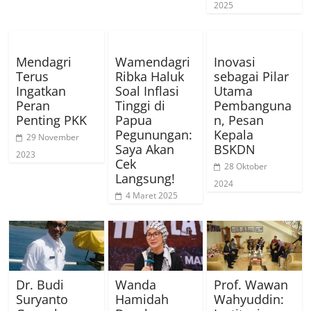
2025
Mendagri
Wamendagri
Inovasi
Terus
Ribka Haluk
sebagai Pilar
Ingatkan
Soal Inflasi
Utama
Peran
Tinggi di
Pembanguna
Penting PKK
Papua
n, Pesan
Pegunungan:
Kepala
29 November
Saya Akan
BSKDN
2023
Cek
28 Oktober
Langsung!
2024
4 Maret 2025
Dr. Budi
Wanda
Prof. Wawan
Suryanto
Hamidah
Wahyuddin: