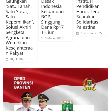
Gaungkan
Desak
Institusi
“Satu Tanah,
Indonesia
Pendidikan
Satu Surat,
Keluar dari
Harus Terus
Satu
BOP,
Suarakan
Kepemilikan”,
Singgung
Solidaritas
Solusi Akhiri
Dana Rp17
Palestina
Sengketa
Triliun
7 Februari 2025
Agraria dan
6 Maret 2026
Wujudkan
Kesejahteraa
n Rakyat
10 Juli 2026