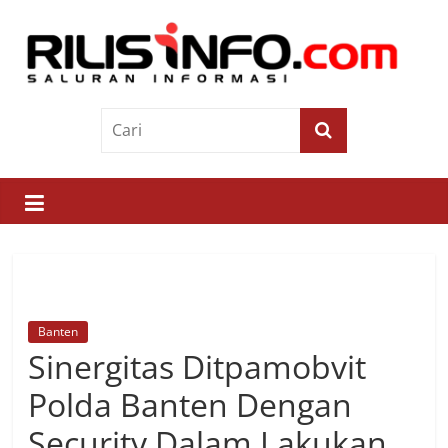
Skip
to
content
Rilis
Info
Saluran
Informasi
Banten
Sinergitas Ditpamobvit
Polda Banten Dengan
Security Dalam Lakukan