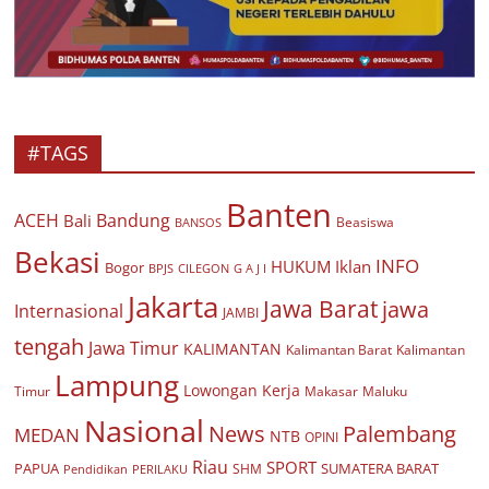
#TAGS
Banten
ACEH
Bandung
Bali
Beasiswa
BANSOS
Bekasi
INFO
HUKUM
Iklan
Bogor
BPJS
CILEGON
G A J I
Jakarta
Jawa Barat
jawa
Internasional
JAMBI
tengah
Jawa Timur
KALIMANTAN
Kalimantan Barat
Kalimantan
Lampung
Lowongan Kerja
Timur
Makasar
Maluku
Nasional
Palembang
News
MEDAN
NTB
OPINI
Riau
SPORT
PAPUA
SUMATERA BARAT
Pendidikan
PERILAKU
SHM