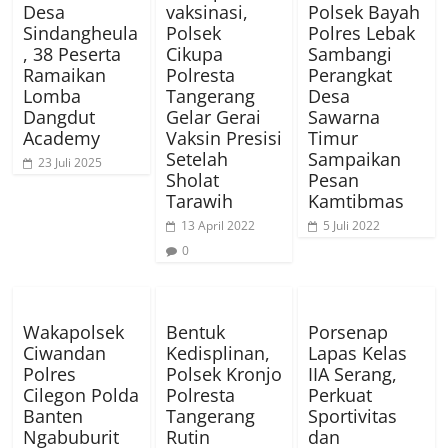
Desa
vaksinasi,
Polsek Bayah
Sindangheula
Polsek
Polres Lebak
, 38 Peserta
Cikupa
Sambangi
Ramaikan
Polresta
Perangkat
Lomba
Tangerang
Desa
Dangdut
Gelar Gerai
Sawarna
Academy
Vaksin Presisi
Timur
Setelah
Sampaikan
23 Juli 2025
Sholat
Pesan
Tarawih
Kamtibmas
13 April 2022
5 Juli 2022
0
Wakapolsek
Bentuk
Porsenap
Ciwandan
Kedisplinan,
Lapas Kelas
Polres
Polsek Kronjo
IIA Serang,
Cilegon Polda
Polresta
Perkuat
Banten
Tangerang
Sportivitas
Ngabuburit
Rutin
dan