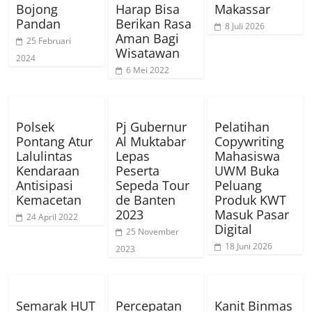
Bojong
Harap Bisa
Makassar
Pandan
Berikan Rasa
8 Juli 2026
Aman Bagi
25 Februari
Wisatawan
2024
6 Mei 2022
Polsek
Pj Gubernur
Pelatihan
Pontang Atur
Al Muktabar
Copywriting
Lalulintas
Lepas
Mahasiswa
Kendaraan
Peserta
UWM Buka
Antisipasi
Sepeda Tour
Peluang
Kemacetan
de Banten
Produk KWT
2023
Masuk Pasar
24 April 2022
Digital
25 November
18 Juni 2026
2023
Semarak HUT
Percepatan
Kanit Binmas