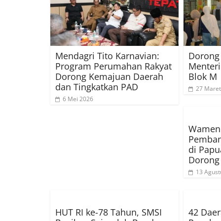
Mendagri Tito Karnavian:
Dorong 
Program Perumahan Rakyat
Menteri
Dorong Kemajuan Daerah
Blok M
dan Tingkatkan PAD
27 Maret
6 Mei 2026
Wamend
Pemban
di Pap
Dorong
13 Agust
HUT RI ke-78 Tahun, SMSI
42 Daer