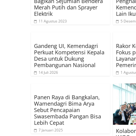
Bagikan Sejumlah Bendera
Penghar
Merah Putih dan Sprayer
Kemend
Elektrik
Lain Iku
11 Agustus 2023
5 Desem
Gandeng UI, Kemendagri
Rakor K
Perkuat Kompetensi Kepala
Fokus p
Desa untuk Dukung
Layana
Pembangunan Nasional
Pemeri
14 Juli 2026
1 Agustu
Panen Raya di Bangkalan,
Wamendagri Bima Arya
Sebut Pencapaian
Swasembada Pangan Bisa
Lebih Cepat
Kolabor
7 Januari 2025