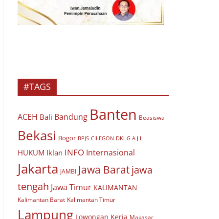
#TAGS
Banten
ACEH
Bandung
Bali
Beasiswa
Bekasi
Bogor
BPJS
CILEGON
G A J I
DKI
INFO
Internasional
HUKUM
Iklan
Jakarta
Jawa Barat
jawa
JAMBI
tengah
Jawa Timur
KALIMANTAN
Kalimantan Barat
Kalimantan Timur
Lampung
Lowongan Kerja
Makasar