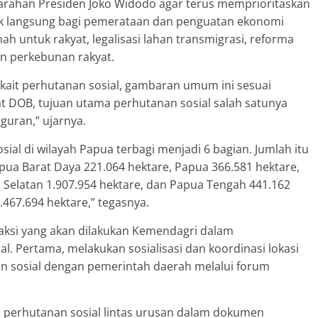
 arahan Presiden Joko Widodo agar terus memprioritaskan
ak langsung bagi pemerataan dan penguatan ekonomi
anah untuk rakyat, legalisasi lahan transmigrasi, reforma
an perkebunan rakyat.
terkait perhutanan sosial, gambaran umum ini sesuai
at DOB, tujuan utama perhutanan sosial salah satunya
uran,” ujarnya.
al di wilayah Papua terbagi menjadi 6 bagian. Jumlah itu
apua Barat Daya 221.064 hektare, Papua 366.581 hektare,
Selatan 1.907.954 hektare, dan Papua Tengah 441.162
3.467.694 hektare,” tegasnya.
ksi yang akan dilakukan Kemendagri dalam
. Pertama, melakukan sosialisasi dan koordinasi lokasi
an sosial dengan pemerintah daerah melalui forum
an perhutanan sosial lintas urusan dalam dokumen