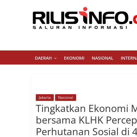
Skip
to
content
Rilis
Info
Saluran
DAERAH
EKONOMI
NASIONAL
INTERN
Informasi
Jakarta
Nasional
Tingkatkan Ekonomi 
bersama KLHK Perce
Perhutanan Sosial di