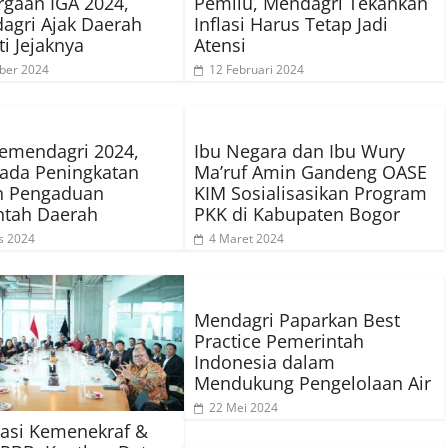
gaan IGA 2024,
Pemilu, Mendagri Tekankan
agri Ajak Daerah
Inflasi Harus Tetap Jadi
ti Jejaknya
Atensi
ber 2024
12 Februari 2024
emendagri 2024,
Ibu Negara dan Ibu Wury
ada Peningkatan
Ma’ruf Amin Gandeng OASE
n Pengaduan
KIM Sosialisasikan Program
ntah Daerah
PKK di Kabupaten Bogor
s 2024
4 Maret 2024
Mendagri Paparkan Best
Practice Pemerintah
Indonesia dalam
Mendukung Pengelolaan Air
22 Mei 2024
asi Kemenekraf &