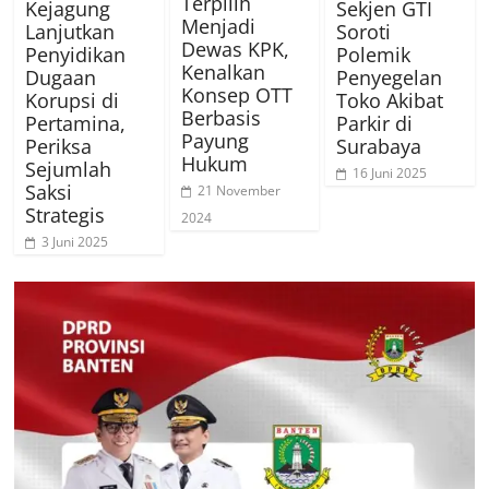
Terpilih
Kejagung
Sekjen GTI
Menjadi
Lanjutkan
Soroti
Dewas KPK,
Penyidikan
Polemik
Kenalkan
Dugaan
Penyegelan
Konsep OTT
Korupsi di
Toko Akibat
Berbasis
Pertamina,
Parkir di
Payung
Periksa
Surabaya
Hukum
Sejumlah
16 Juni 2025
Saksi
21 November
Strategis
2024
3 Juni 2025