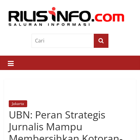
Skip
to
content
Rilis
Info
Saluran
Informasi
Jakarta
UBN: Peran Strategis
Jurnalis Mampu
Membersihkan Kotoran-