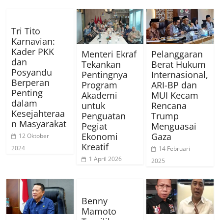
Tri Tito
Karnavian:
Kader PKK
Menteri Ekraf
Pelanggaran
dan
Tekankan
Berat Hukum
Posyandu
Pentingnya
Internasional,
Berperan
Program
ARI-BP dan
Penting
Akademi
MUI Kecam
dalam
untuk
Rencana
Kesejahteraa
Penguatan
Trump
n Masyarakat
Pegiat
Menguasai
Ekonomi
Gaza
12 Oktober
Kreatif
2024
14 Februari
1 April 2026
2025
Benny
Mamoto