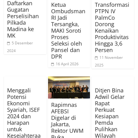
Daftarkan
Ketua
Transformasi
Gugatan
Ombudsman
PTPN IV
Perselisihan
RI Jadi
PalmCo
Pilkada
Tersangka,
Dorong
Madina ke
MAKI Soroti
Kenaikan
MK
Proses
Produktivitas
Seleksi oleh
Hingga 3,6
5 Desember
Pansel dan
Persen
2024
DPR
11 November
16 April 2026
2025
Menggali
Ditjen Bina
Potensi
Adwil Gelar
Ekonomi
Rapat
Rapimnas
Syariah, ISEF
Perkuat
AFEBSI
2024 dan
Kesiapan
Digelar di
Harapan
Pemda
Jakarta,
untuk
Pulihkan
Rektor UWM
Kesejahteraa
Wilayah
Buka