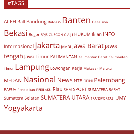
#TAGS
Banten
ACEH
Bandung
Bali
Beasiswa
BANSOS
Bekasi
INFO
HUKUM
Iklan
Bogor
BPJS
CILEGON
G A J I
Jakarta
Jawa Barat
jawa
Internasional
JAMBI
tengah
Jawa Timur
KALIMANTAN
Kalimantan Barat
Kalimantan
Lampung
Lowongan Kerja
Timur
Makasar
Maluku
Nasional
Palembang
News
MEDAN
NTB
OPINI
Riau
SPORT
PAPUA
SUMATERA BARAT
Pendidikan
PERILAKU
SHM
SUMATERA UTARA
UMY
Sumatera Selatan
TRANSPORTASI
Yogyakarta