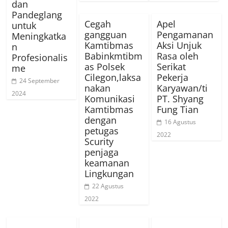
dan
Pandeglang
Cegah
Apel
untuk
gangguan
Pengamanan
Meningkatka
Kamtibmas
Aksi Unjuk
n
Babinkmtibm
Rasa oleh
Profesionalis
as Polsek
Serikat
me
Cilegon,laksa
Pekerja
24 September
nakan
Karyawan/ti
2024
Komunikasi
PT. Shyang
Kamtibmas
Fung Tian
dengan
16 Agustus
petugas
2022
Scurity
penjaga
keamanan
Lingkungan
22 Agustus
2022