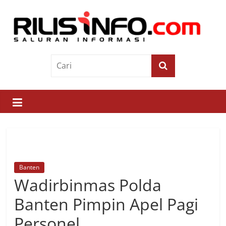
Skip
to
content
Rilis
Info
Saluran
Informasi
Banten
Wadirbinmas Polda
Banten Pimpin Apel Pagi
Personel