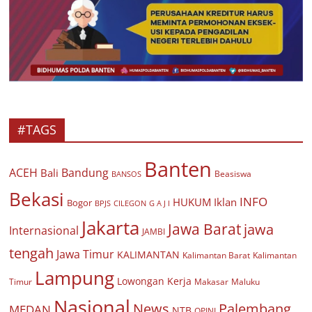
#TAGS
Banten
ACEH
Bandung
Bali
Beasiswa
BANSOS
Bekasi
INFO
HUKUM
Iklan
Bogor
BPJS
CILEGON
G A J I
Jakarta
Jawa Barat
jawa
Internasional
JAMBI
tengah
Jawa Timur
KALIMANTAN
Kalimantan Barat
Kalimantan
Lampung
Lowongan Kerja
Timur
Makasar
Maluku
Nasional
Palembang
News
MEDAN
NTB
OPINI