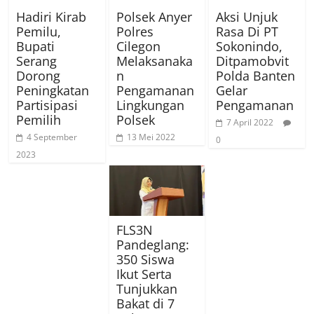
Hadiri Kirab
Polsek Anyer
Aksi Unjuk
Pemilu,
Polres
Rasa Di PT
Bupati
Cilegon
Sokonindo,
Serang
Melaksanaka
Ditpamobvit
Dorong
n
Polda Banten
Peningkatan
Pengamanan
Gelar
Partisipasi
Lingkungan
Pengamanan
Pemilih
Polsek
7 April 2022
4 September
13 Mei 2022
0
2023
FLS3N
Pandeglang:
350 Siswa
Ikut Serta
Tunjukkan
Bakat di 7