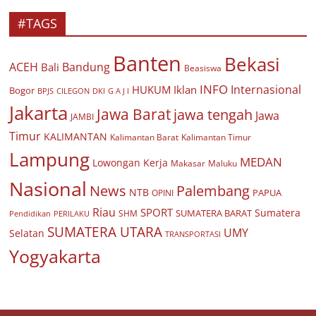
#TAGS
Banten
Bekasi
ACEH
Bandung
Bali
Beasiswa
INFO
Internasional
HUKUM
Iklan
Bogor
BPJS
CILEGON
G A J I
DKI
Jakarta
Jawa Barat
jawa tengah
Jawa
JAMBI
Timur
KALIMANTAN
Kalimantan Barat
Kalimantan Timur
Lampung
MEDAN
Lowongan Kerja
Makasar
Maluku
Nasional
Palembang
News
NTB
PAPUA
OPINI
Riau
SPORT
Sumatera
SUMATERA BARAT
Pendidikan
PERILAKU
SHM
SUMATERA UTARA
UMY
Selatan
TRANSPORTASI
Yogyakarta