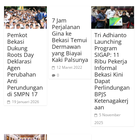
7 Jam
Perjalanan
Gina ke
Pemkot
Tri Adhianto
Bekasi Temui
Bekasi
Launching
Dermawan
Dukung
Program
yang Biayai
Roots Day
SIGAP: 11
Kaki Palsunya
Deklarasi
Ribu Pekerja
Agen
Informal
12 Maret 2022
Perubahan
Bekasi Kini
0
Anti
Dapat
Perundungan
Perlindungan
di SMPN 17
BPJS
Ketenagakerj
19 Januari 2026
aan
5 November
2025