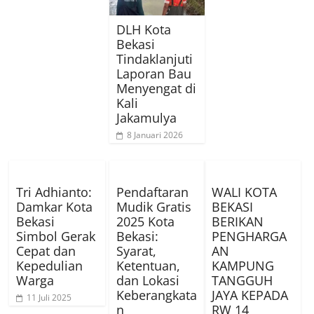
DLH Kota
Bekasi
Tindaklanjuti
Laporan Bau
Menyengat di
Kali
Jakamulya
8 Januari 2026
Tri Adhianto:
Pendaftaran
WALI KOTA
Damkar Kota
Mudik Gratis
BEKASI
Bekasi
2025 Kota
BERIKAN
Simbol Gerak
Bekasi:
PENGHARGA
Cepat dan
Syarat,
AN
Kepedulian
Ketentuan,
KAMPUNG
Warga
dan Lokasi
TANGGUH
Keberangkata
JAYA KEPADA
11 Juli 2025
n
RW 14