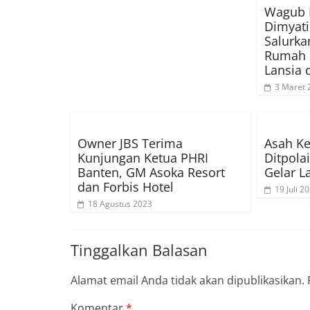
Wagub 
Dimyat
Salurk
Rumah R
Lansia 
3 Maret 
Owner JBS Terima
Asah K
Kunjungan Ketua PHRI
Ditpola
Banten, GM Asoka Resort
Gelar 
dan Forbis Hotel
19 Juli 2
18 Agustus 2023
Tinggalkan Balasan
Alamat email Anda tidak akan dipublikasikan.
Komentar
*