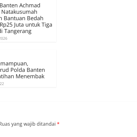
Banten Achmad
i Natakusumah
an Bantuan Bedah
p25 Juta untuk Tiga
di Tangerang
2026
emampuan,
irud Polda Banten
Latihan Menembak
022
Ruas yang wajib ditandai
*