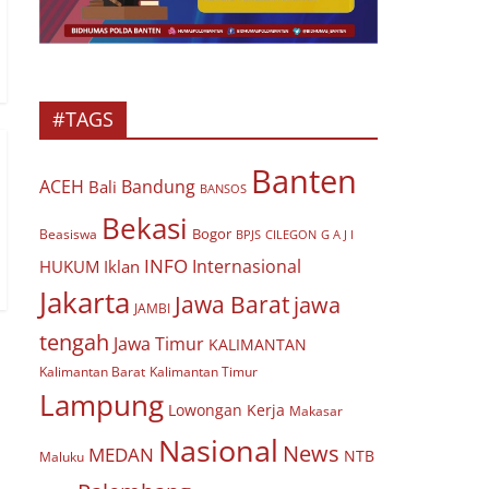
#TAGS
Banten
ACEH
Bandung
Bali
BANSOS
Bekasi
Bogor
Beasiswa
BPJS
CILEGON
G A J I
INFO
Internasional
HUKUM
Iklan
Jakarta
Jawa Barat
jawa
JAMBI
tengah
Jawa Timur
KALIMANTAN
Kalimantan Barat
Kalimantan Timur
Lampung
Lowongan Kerja
Makasar
Nasional
News
MEDAN
NTB
Maluku