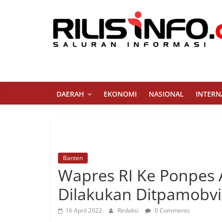
Skip
to
content
Rilis
Info
Saluran
DAERAH
EKONOMI
NASIONAL
INTERN
Informasi
Banten
Wapres RI Ke Ponpes 
Dilakukan Ditpamobvi
16 April 2022
Redaksi
0 Comments