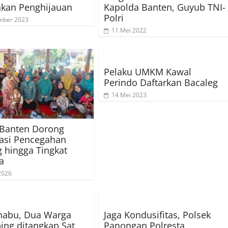
akan Penghijauan
Kapolda Banten, Guyub TNI-
Polri
mber 2023
11 Mei 2022
Pelaku UMKM Kawal
Perindo Daftarkan Bacaleg
14 Mei 2023
 Banten Dorong
sasi Pencegahan
g hingga Tingkat
a
 2026
Shabu, Dua Warga
Jaga Kondusifitas, Polsek
ing ditangkap Sat
Panongan Polresta