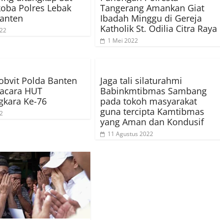
oba Polres Lebak
Tangerang Amankan Giat
anten
Ibadah Minggu di Gereja
Katholik St. Odilia Citra Raya
022
1 Mei 2022
bvit Polda Banten
Jaga tali silaturahmi
pacara HUT
Babinkmtibmas Sambang
gkara Ke-76
pada tokoh masyarakat
guna tercipta Kamtibmas
22
yang Aman dan Kondusif
11 Agustus 2022