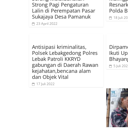
Strong Pagi Pengaturan
Resnark
Lalin di Perempatan Pasar
Polda B
Sukajaya Desa Pamanuk
18 Juli 2
23 April 2022
Antisipasi kriminalitas,
Dirpamo
Polsek Lebakgedong Polres
Ikuti U
Lebak Patroli KKRYD
Bhayan
gabungan di Daerah Rawan
5 Juli 20
kejahatan,bencana alam
dan Objek Vital
17 Juli 2022