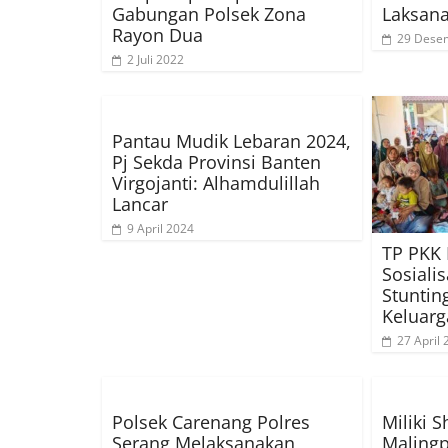
Gabungan Polsek Zona
Laksan
Rayon Dua
29 Dese
2 Juli 2022
Pantau Mudik Lebaran 2024,
Pj Sekda Provinsi Banten
Virgojanti: Alhamdulillah
Lancar
9 April 2024
TP PKK
Sosiali
Stuntin
Keluarg
27 April
Polsek Carenang Polres
Miliki 
Serang Melaksanakan
Malingp