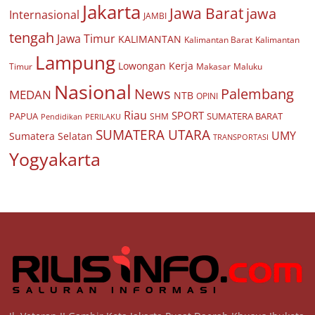
Jakarta
Jawa Barat
jawa
Internasional
JAMBI
tengah
Jawa Timur
KALIMANTAN
Kalimantan Barat
Kalimantan
Lampung
Lowongan Kerja
Timur
Makasar
Maluku
Nasional
Palembang
News
MEDAN
NTB
OPINI
Riau
SPORT
PAPUA
SUMATERA BARAT
Pendidikan
PERILAKU
SHM
SUMATERA UTARA
UMY
Sumatera Selatan
TRANSPORTASI
Yogyakarta