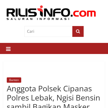
Skip
to
content
Rilis
Info
Saluran
Informasi
Banten
Anggota Polsek Cipanas
Polres Lebak, Ngisi Bensin
sambil Bagikan Masker