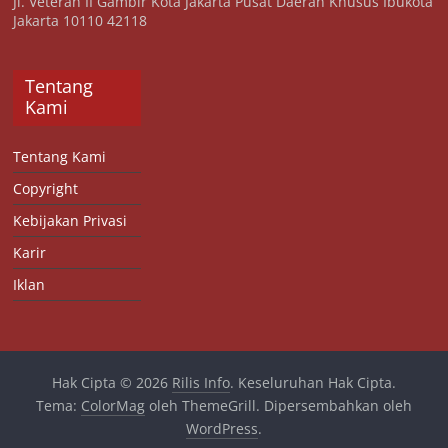
Jl. Veteran II Gambir Kota Jakarta Pusat Daerah Khusus Ibukota
Jakarta 10110 42118
Tentang
Kami
Tentang Kami
Copyright
Kebijakan Privasi
Karir
Iklan
Hak Cipta © 2026
Rilis Info
. Keseluruhan Hak Cipta.
Tema:
ColorMag
oleh ThemeGrill. Dipersembahkan oleh
WordPress
.