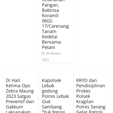
Pangan,
Babinsa
Koramil
0602-
17/Carenang
Tanam
Kedelai
Bersama
Petani
20 Oktober
2023
Di Hari
Kapolsek
KRYD dan
Kelima Ops
Lebak
Pendisiplinan
Zebra Maung
gedong
Prokes
2023 Satgas
Polres Lebak
Polsek
Preventif dan
Giat
Kragilan
Gakkum
Sambang
Polres Serang
Laksanakan
“Yuk Ngopi
Gelar Patroli