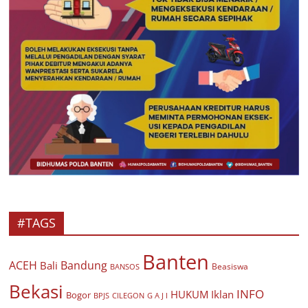
#TAGS
Banten
ACEH
Bandung
Bali
Beasiswa
BANSOS
Bekasi
INFO
HUKUM
Iklan
Bogor
BPJS
CILEGON
G A J I