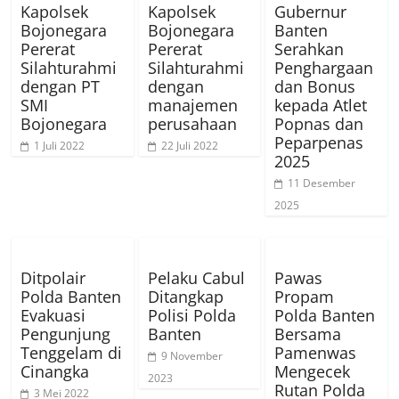
Kapolsek
Kapolsek
Gubernur
Bojonegara
Bojonegara
Banten
Pererat
Pererat
Serahkan
Silahturahmi
Silahturahmi
Penghargaan
dengan PT
dengan
dan Bonus
SMI
manajemen
kepada Atlet
Bojonegara
perusahaan
Popnas dan
Peparpenas
1 Juli 2022
22 Juli 2022
2025
11 Desember
2025
Ditpolair
Pelaku Cabul
Pawas
Polda Banten
Ditangkap
Propam
Evakuasi
Polisi Polda
Polda Banten
Pengunjung
Banten
Bersama
Tenggelam di
Pamenwas
9 November
Cinangka
Mengecek
2023
Rutan Polda
3 Mei 2022